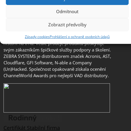
Společnost ZEBRA SYSTEMS, s.r.o. je předním
Odmítnout
distributorem s přidanou hodnotou (VAD) v segmentu
IT bezpečnosti, ochrany dat a business continuity v
Zobrazit předvolby
České republice, na Slovensku a v jihovýchodní
Evropě. Jedná se o rodinnou firmu s třicetiletou
Zásady cookies
Prohlášení o ochraně osobních údajů
historií na trhu. Vedle prodeje produktů poskytuje
svým zákazníkům špičkové služby podpory a školení.
ZEBRA SYSTEMS je distributorem značek Acronis, AST,
Cloudflare, GFI Software, N-able a Company
(Un)Hacked. Společnost opakovaně získala ocenění
ChannelWorld Awards pro nejlepší VAD distributory.
Certifikát Stabilní firma