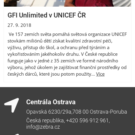
GFI Unlimited v UNICEF ČR
27. 9. 2018
Ve 157 zemích světa pomáhá světová organizace UNICEF
stovkám miliónů dětí získat kvalitní zdravotní péči,
výživu, přístup do škol, a ochranu před týráním a
vykořisťováním jakéhokoliv druhu. V České republice
funguje jako v jedné z 35 zemích ve formě národního
výboru, jehož úkolem je zajišťovat finanční prostředky od
českých dárců, které jsou potom použity...
Více
Centrála Ostrava
Opavská 6230/29a,708 00 Ostrava-Poruba
Česká republika, +420 596 912 961,
info@zebra.cz