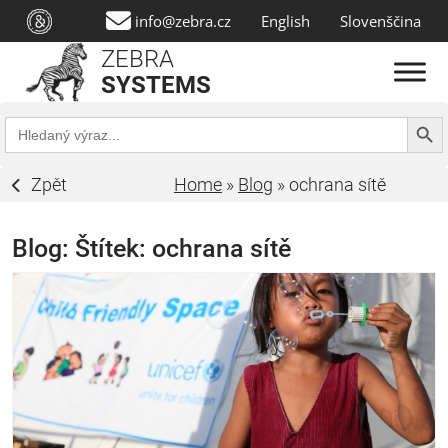
info@zebra.cz
English
Slovenščina
ZEBRA
SYSTEMS
Search Butt
Search
for:
Zpět
Home
»
Blog
»
ochrana sítě
Blog: Štítek:
ochrana sítě