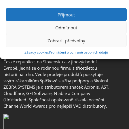
Příjmout
Odmítnout
Zobrazit předvolby
Společnost ZEBRA SYSTEMS, s.r.o. je předním
distributorem s přidanou hodnotou (VAD) v segmentu
Zásady cookies
Prohlášení o ochraně osobních údajů
IT bezpečnosti, ochrany dat a business continuity v
České republice, na Slovensku a v jihovýchodní
Evropě. Jedná se o rodinnou firmu s třicetiletou
historií na trhu. Vedle prodeje produktů poskytuje
svým zákazníkům špičkové služby podpory a školení.
ZEBRA SYSTEMS je distributorem značek Acronis, AST,
Cloudflare, GFI Software, N-able a Company
(Un)Hacked. Společnost opakovaně získala ocenění
ChannelWorld Awards pro nejlepší VAD distributory.