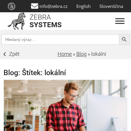
info@zebra.cz
English
Slovenščina
ZEBRA
SYSTEMS
Search Butt
Search
for:
Zpět
Home
»
Blog
»
lokální
Blog: Štítek:
lokální