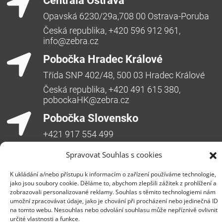
Centrála Ostrava
Opavská 6230/29a,708 00 Ostrava-Poruba
Česká republika, +420 596 912 961,
info@zebra.cz
Pobočka Hradec Králové
Třída SNP 402/48, 500 03 Hradec Králové
Česká republika, +420 491 615 380,
pobockaHK@zebra.cz
Pobočka Slovensko
+421 917 554 499
erik.leo@zebra.cz
Spravovat Souhlas s cookies
Pobočka Adriatic
K ukládání a/nebo přístupu k informacím o zařízení používáme technologie,
+385 99 3241 770 (HR) +381 61 6231 777
jako jsou soubory cookie. Děláme to, abychom zlepšili zážitek z prohlížení a
(SRB)
zobrazovali personalizované reklamy. Souhlas s těmito technologiemi nám
umožní zpracovávat údaje, jako je chování při procházení nebo jedinečná ID
nebojsa.stankic@zebra.cz
na tomto webu. Nesouhlas nebo odvolání souhlasu může nepříznivě ovlivnit
určité vlastnosti a funkce.