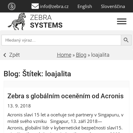
info@zebra.cz
English
Slovenščina
ZEBRA
SYSTEMS
Search Butt
Search
for:
Zpět
Home
»
Blog
»
loajalita
Blog: Štítek:
loajalita
Zebra s globálním oceněním od Acronis
13. 9. 2018
Acronis slaví 15 let a oceňuje své partnery v Singapuru, v
místě svého vzniku Singapur, 13. září 2018—
Acronis, globální lídr v kybernetické bezpečnosti slaví15.