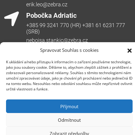
erik.leo@zebra.cz
Pobočka Adriatic
+385 99 3241 770 (HR) +381 61 6231 777
(SRB)
nebojsa.stankic@zebra.cz
Spravovat Souhlas s cookies
K ukládání a/nebo přístupu k informacím o zařízení používáme technologie,
jako jsou soubory cookie. Děláme to, abychom zlepšili zážitek z prohlížení a
zobrazovali personalizované reklamy. Souhlas s těmito technologiemi nám
umožní zpracovávat údaje, jako je chování při procházení nebo jedinečná ID
na tomto webu. Nesouhlas nebo odvolání souhlasu může nepříznivě ovlivnit
určité vlastnosti a funkce.
Společnost ZEBRA SYSTEMS, s.r.o. je předním
distributorem s přidanou hodnotou (VAD) v segmentu
Příjmout
IT bezpečnosti, ochrany dat a business continuity v
České republice, na Slovensku a v jihovýchodní
Odmítnout
Evropě. Jedná se o rodinnou firmu s třicetiletou
historií na trhu. Vedle prodeje produktů poskytuje
Zobrazit předvolby
svým zákazníkům špičkové služby podpory a školení.