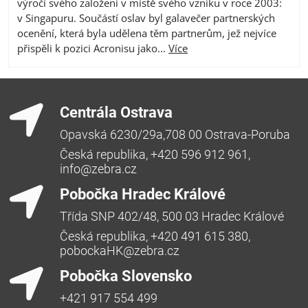
výročí svého založení v místě svého vzniku v roce 2003:
v Singapuru. Součástí oslav byl galavečer partnerských
ocenění, která byla udělena těm partnerům, jež nejvíce
přispěli k pozici Acronisu jako...
Více
Centrála Ostrava
Opavská 6230/29a,708 00 Ostrava-Poruba
Česká republika, +420 596 912 961,
info@zebra.cz
Pobočka Hradec Králové
Třída SNP 402/48, 500 03 Hradec Králové
Česká republika, +420 491 615 380,
pobockaHK@zebra.cz
Pobočka Slovensko
+421 917 554 499