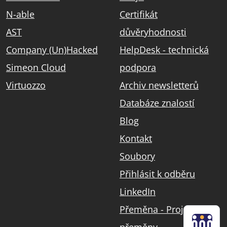
N-able
Certifikát
AST
důvěryhodnosti
Company (Un)Hacked
HelpDesk - technická
Simeon Cloud
podpora
Virtuozzo
Archiv newsletterů
Databáze znalostí
Blog
Kontakt
Soubory
Přihlásit k odběru
LinkedIn
Přeměna - Projekt