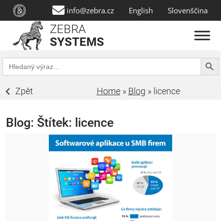
info@zebra.cz
English
Slovenščina
ZEBRA
SYSTEMS
Search Butt
Search
for:
Zpět
Home
»
Blog
»
licence
Blog: Štítek:
licence