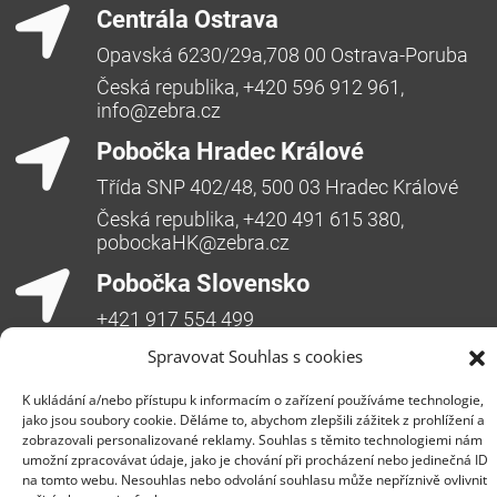
Centrála Ostrava
Opavská 6230/29a,708 00 Ostrava-Poruba
Česká republika, +420 596 912 961,
info@zebra.cz
Pobočka Hradec Králové
Třída SNP 402/48, 500 03 Hradec Králové
Česká republika, +420 491 615 380,
pobockaHK@zebra.cz
Pobočka Slovensko
+421 917 554 499
erik.leo@zebra.cz
Spravovat Souhlas s cookies
Pobočka Adriatic
K ukládání a/nebo přístupu k informacím o zařízení používáme technologie,
jako jsou soubory cookie. Děláme to, abychom zlepšili zážitek z prohlížení a
+385 99 3241 770 (HR) +381 61 6231 777
zobrazovali personalizované reklamy. Souhlas s těmito technologiemi nám
(SRB)
umožní zpracovávat údaje, jako je chování při procházení nebo jedinečná ID
na tomto webu. Nesouhlas nebo odvolání souhlasu může nepříznivě ovlivnit
nebojsa.stankic@zebra.cz