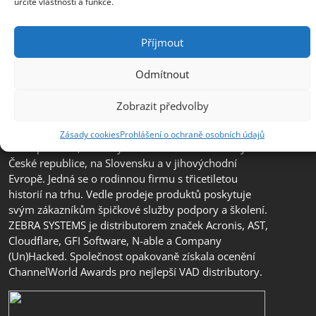
určité vlastnosti a funkce.
Příjmout
Odmítnout
Zobrazit předvolby
Společnost ZEBRA SYSTEMS, s.r.o. je předním
distributorem s přidanou hodnotou (VAD) v segmentu
Zásady cookies
Prohlášení o ochraně osobních údajů
IT bezpečnosti, ochrany dat a business continuity v
České republice, na Slovensku a v jihovýchodní
Evropě. Jedná se o rodinnou firmu s třicetiletou
historií na trhu. Vedle prodeje produktů poskytuje
svým zákazníkům špičkové služby podpory a školení.
ZEBRA SYSTEMS je distributorem značek Acronis, AST,
Cloudflare, GFI Software, N-able a Company
(Un)Hacked. Společnost opakovaně získala ocenění
ChannelWorld Awards pro nejlepší VAD distributory.