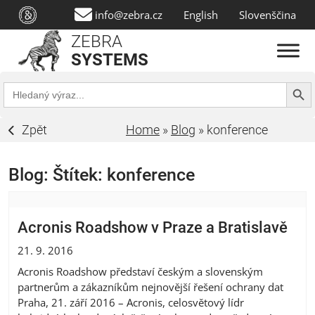
info@zebra.cz
English
Slovenščina
ZEBRA
SYSTEMS
Search Butt
Search
for:
Zpět
Home
»
Blog
»
konference
Blog: Štítek:
konference
Acronis Roadshow v Praze a Bratislavě
21. 9. 2016
Acronis Roadshow představí českým a slovenským
partnerům a zákazníkům nejnovější řešení ochrany dat
Praha, 21. září 2016 – Acronis, celosvětový lídr