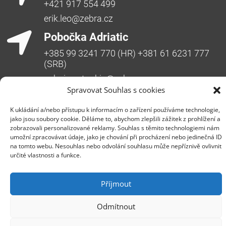
+421 917 554 499
erik.leo@zebra.cz
Pobočka Adriatic
+385 99 3241 770 (HR) +381 61 6231 777
(SRB)
nebojsa.stankic@zebra.cz
Spravovat Souhlas s cookies
K ukládání a/nebo přístupu k informacím o zařízení používáme technologie,
jako jsou soubory cookie. Děláme to, abychom zlepšili zážitek z prohlížení a
zobrazovali personalizované reklamy. Souhlas s těmito technologiemi nám
umožní zpracovávat údaje, jako je chování při procházení nebo jedinečná ID
na tomto webu. Nesouhlas nebo odvolání souhlasu může nepříznivě ovlivnit
určité vlastnosti a funkce.
Společnost ZEBRA SYSTEMS, s.r.o. je předním
distributorem s přidanou hodnotou (VAD) v segmentu
Příjmout
IT bezpečnosti, ochrany dat a business continuity v
České republice, na Slovensku a v jihovýchodní
Odmítnout
Evropě. Jedná se o rodinnou firmu s třicetiletou
historií na trhu. Vedle prodeje produktů poskytuje