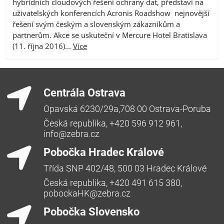
hybridních cloudových řešení ochrany dat, představí na
uživatelských konferencích Acronis Roadshow nejnovější
řešení svým českým a slovenským zákazníkům a
partnerům. Akce se uskuteční v Mercure Hotel Bratislava
(11. října 2016)...
Více
Centrála Ostrava
Opavská 6230/29a,708 00 Ostrava-Poruba
Česká republika, +420 596 912 961,
info@zebra.cz
Pobočka Hradec Králové
Třída SNP 402/48, 500 03 Hradec Králové
Česká republika, +420 491 615 380,
pobockaHK@zebra.cz
Pobočka Slovensko