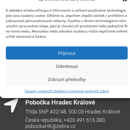
z řízených služeb již 25 % svého obratu S pomocí
automatizovaných řešení ušetří poskytovatelé IT služeb
K ukládání a/nebo přístupu k informacím o zařízení používáme technologie,
až 23 hodin týdně PRAHA, 25. května 2020 –
jako jsou soubory cookie. Děláme to, abychom zlepšili zážitek z prohlížení a
zobrazovali personalizované reklamy. Souhlas s těmito technologiemi nám
Společnost SolarWinds MSP, dodavatel IT řešení pro
umožní zpracovávat údaje, jako je chování při procházení nebo jedinečná ID
poskytovatele služeb, prezentovala výsledky
na tomto webu. Nesouhlas nebo odvolání souhlasu může nepříznivě ovlivnit
průzkumu 2019 Trends in Managed Services, podle
určité vlastnosti a funkce.
kterého průměrný IT prodejce v Evropě generuje již...
Více
Příjmout
Odmítnout
Centrála Ostrava
Opavská 6230/29a,708 00 Ostrava-Poruba
Zobrazit předvolby
Česká republika, +420 596 912 961,
Zásady cookies
Prohlášení o ochraně osobních údajů
info@zebra.cz
Pobočka Hradec Králové
Třída SNP 402/48, 500 03 Hradec Králové
Česká republika, +420 491 615 380,
pobockaHK@zebra.cz