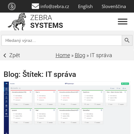
info@zebra.cz
English
Slovenščina
ZEBRA
SYSTEMS
Search Butt
Search
for:
Zpět
Home
»
Blog
»
IT správa
Blog: Štítek:
IT správa