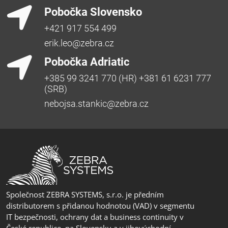
Pobočka Slovensko
+421 917 554 499
erik.leo@zebra.cz
Pobočka Adriatic
+385 99 3241 770 (HR) +381 61 6231 777
(SRB)
nebojsa.stankic@zebra.cz
Společnost ZEBRA SYSTEMS, s.r.o. je předním
distributorem s přidanou hodnotou (VAD) v segmentu
IT bezpečnosti, ochrany dat a business continuity v
České republice, na Slovensku a v jihovýchodní