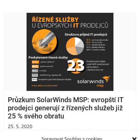
Průzkum SolarWinds MSP: evropští IT
prodejci generují z řízených služeb již
25 % svého obratu
25. 5. 2020
Průzkum SolarWinds MSP: evropští IT prodejci generují
Spravovat Souhlas s cookies