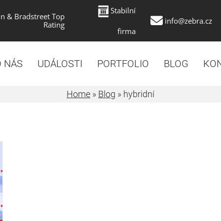
Stabilní
n & Bradstreet Top
info@zebra.cz
Rating
firma
 NÁS
UDÁLOSTI
PORTFOLIO
BLOG
KO
Home
»
Blog
»
hybridní