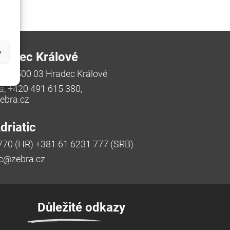
y
radec Králové
/48, 500 03 Hradec Králové
a, +420 491 615 380,
bra.cz
riatic
770 (HR) +381 61 6231 777 (SRB)
ic@zebra.cz
Důležité odkazy