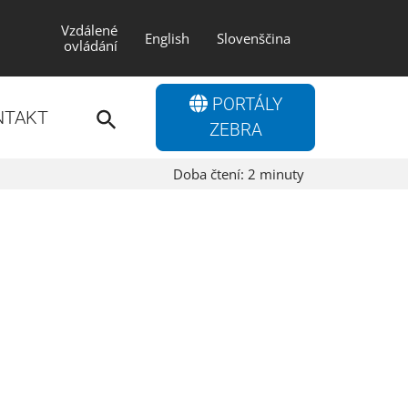
Vzdálené
English
Slovenščina
ovládání
Search
PORTÁLY
for:
NTAKT
Search Button
ZEBRA
Doba čtení:
2
minuty