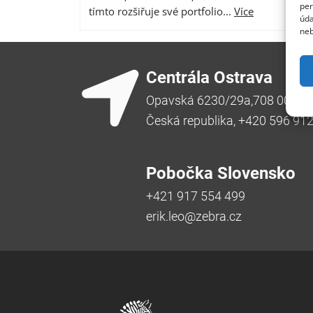
per
tímto rozšiřuje své portfolio...
Více
úda
neb
Centrála Ostrava
Opavská 6230/29a,708 00 Ost
Česká republika, +420 596 91
Pobočka Slovensko
+421 917 554 499
erik.leo@zebra.cz