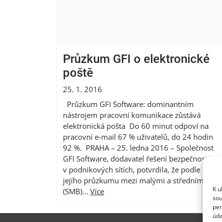
Průzkum GFI o elektronické
poště
25. 1. 2016
Průzkum GFI Software: dominantním
nástrojem pracovní komunikace zůstává
elektronická pošta Do 60 minut odpoví na
pracovní e-mail 67 % uživatelů, do 24 hodin
92 %. PRAHA – 25. ledna 2016 – Společnost
GFI Software, dodavatel řešení bezpečnosti
v podnikových sítích, potvrdila, že podle
jejího průzkumu mezi malými a středními
K u
(SMB)...
Více
sou
per
úda