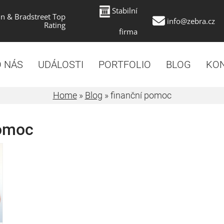
Stabilní
n & Bradstreet Top
info@zebra.cz
Rating
firma
 NÁS
UDÁLOSTI
PORTFOLIO
BLOG
KO
Home
»
Blog
»
finanční pomoc
pomoc