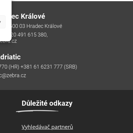
radec Králové
y
/48, 500 03 Hradec Králové
a, +420 491 615 380,
bra.cz
riatic
770 (HR) +381 61 6231 777 (SRB)
ic@zebra.cz
Důležité odkazy
Vyhledávač partnerů