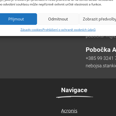
o odvolání souhlasu může nepříznivě ovlivnit určité vlastnosti a funkce.
Pobočka H
Příjmout
Odmítnout
Zobrazit předvolb
rava-Poruba
Třída SNP 402
Zásady cookies
Prohlášení o ochraně osobních údajů
2 961,
info@zebra.cz
Česká republik
pobockaHK@ze
Pobočka Ad
+385 99 3241 
nebojsa.stank
Navigace
Acronis