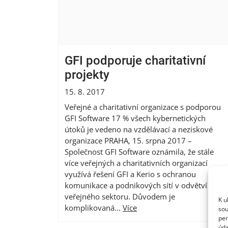
GFI podporuje charitativní
projekty
15. 8. 2017
Veřejné a charitativní organizace s podporou
GFI Software 17 % všech kybernetických
útoků je vedeno na vzdělávací a neziskové
organizace PRAHA, 15. srpna 2017 –
Společnost GFI Software oznámila, že stále
více veřejných a charitativních organizací
využívá řešení GFI a Kerio s ochranou
komunikace a podnikových sítí v odvětví
veřejného sektoru. Důvodem je
K u
komplikovaná...
Více
sou
per
úda