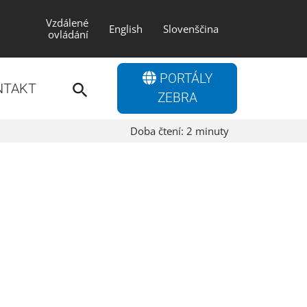
Vzdálené
English
Slovenščina
ovládání
Search
PORTÁLY
for:
NTAKT
Search Button
ZEBRA
Doba čtení:
2
minuty