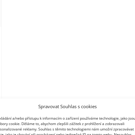
Spravovat Souhlas s cookies
kládání a/nebo přístupu k informacím o zařízení používáme technologie, jako jso
bory cookie. Děláme to, abychom zlepšili zážitek z prohlížení a zobrazovali
sonalizované reklamy. Souhlas s těmito technologiemi nám umožní zpracovávat
je, jako je chování při procházení nebo jedinečná ID na tomto webu. Nesouhlas