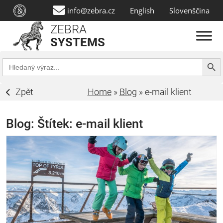
info@zebra.cz
English
Slovenščina
ZEBRA
SYSTEMS
Search Butt
Search
for:
Zpět
Home
»
Blog
»
e-mail klient
Blog: Štítek:
e-mail klient