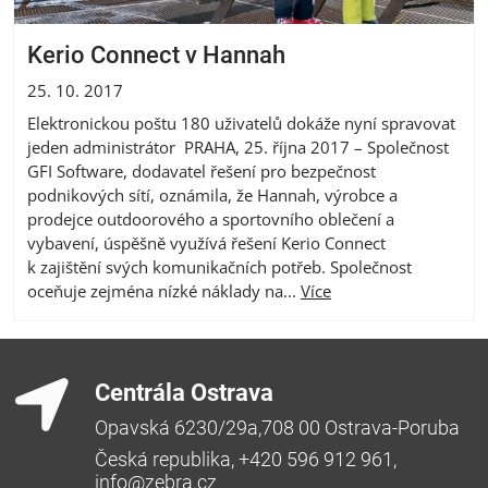
Kerio Connect v Hannah
25. 10. 2017
Elektronickou poštu 180 uživatelů dokáže nyní spravovat
jeden administrátor PRAHA, 25. října 2017 – Společnost
GFI Software, dodavatel řešení pro bezpečnost
podnikových sítí, oznámila, že Hannah, výrobce a
prodejce outdoorového a sportovního oblečení a
vybavení, úspěšně využívá řešení Kerio Connect
k zajištění svých komunikačních potřeb. Společnost
oceňuje zejména nízké náklady na...
Více
Centrála Ostrava
Opavská 6230/29a,708 00 Ostrava-Poruba
Česká republika, +420 596 912 961,
info@zebra.cz