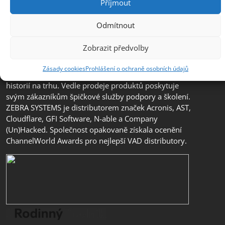
Příjmout
Odmítnout
Společnost ZEBRA SYSTEMS, s.r.o. je předním
distributorem s přidanou hodnotou (VAD) v segmentu
Zobrazit předvolby
IT bezpečnosti, ochrany dat a business continuity v
České republice, na Slovensku a v jihovýchodní
Zásady cookies
Prohlášení o ochraně osobních údajů
Evropě. Jedná se o rodinnou firmu s třicetiletou
historií na trhu. Vedle prodeje produktů poskytuje
svým zákazníkům špičkové služby podpory a školení.
ZEBRA SYSTEMS je distributorem značek Acronis, AST,
Cloudflare, GFI Software, N-able a Company
(Un)Hacked. Společnost opakovaně získala ocenění
ChannelWorld Awards pro nejlepší VAD distributory.