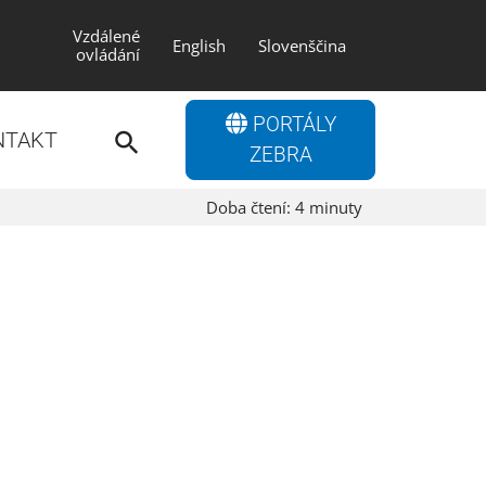
Vzdálené
English
Slovenščina
ovládání
Search
PORTÁLY
for:
NTAKT
Search Button
ZEBRA
Doba čtení:
4
minuty