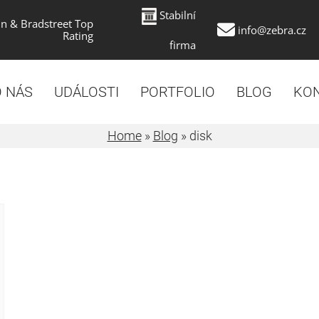
Stabilní
n & Bradstreet Top
info@zebra.cz
Rating
firma
 NÁS
UDÁLOSTI
PORTFOLIO
BLOG
KO
Home
»
Blog
»
disk