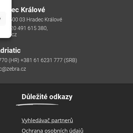
radec Králové
y
/48, 500 03 Hradec Králové
a, +420 491 615 380,
bra.cz
riatic
770 (HR) +381 61 6231 777 (SRB)
ic@zebra.cz
Důležité odkazy
Vyhledávač partnerů
Ochrana osobních údajů