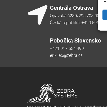
neb
Centrála Ostrava
Opavská 6230/29a,708 00 Ost
Česká republika, +420 596 91
Pobočka Slovensko
+421 917 554 499
erik.leo@zebra.cz
Společnost ZEBRA SYSTEMS, s.r.o. je předním di