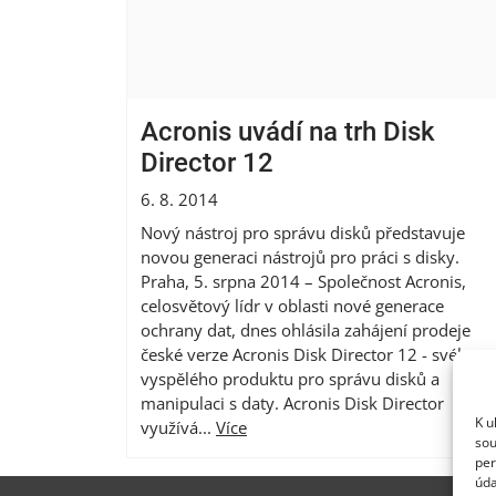
Acronis uvádí na trh Disk
Director 12
6. 8. 2014
Nový nástroj pro správu disků představuje
novou generaci nástrojů pro práci s disky.
Praha, 5. srpna 2014 – Společnost Acronis,
celosvětový lídr v oblasti nové generace
ochrany dat, dnes ohlásila zahájení prodeje
české verze Acronis Disk Director 12 - svého
vyspělého produktu pro správu disků a
manipulaci s daty. Acronis Disk Director
K u
využívá...
Více
sou
per
úda