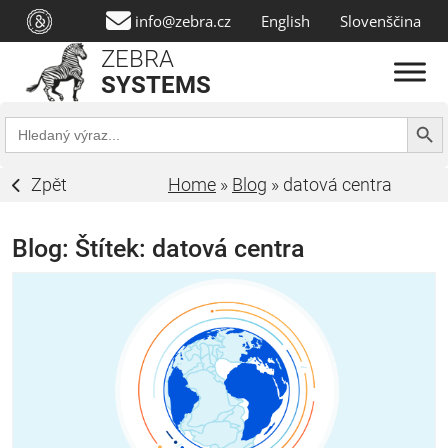
info@zebra.cz
English
Slovenščina
ZEBRA
SYSTEMS
Search Butt
Search
for:
Zpět
Home
»
Blog
»
datová centra
Blog: Štítek:
datová centra