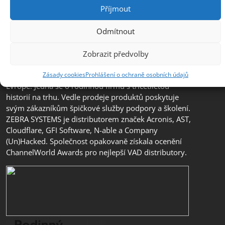
Příjmout
Odmítnout
Společnost ZEBRA SYSTEMS, s.r.o. je předním
distributorem s přidanou hodnotou (VAD) v segmentu
Zobrazit předvolby
IT bezpečnosti, ochrany dat a business continuity v
České republice, na Slovensku a v jihovýchodní
Zásady cookies
Prohlášení o ochraně osobních údajů
Evropě. Jedná se o rodinnou firmu s třicetiletou
historií na trhu. Vedle prodeje produktů poskytuje
svým zákazníkům špičkové služby podpory a školení.
ZEBRA SYSTEMS je distributorem značek Acronis, AST,
Cloudflare, GFI Software, N-able a Company
(Un)Hacked. Společnost opakovaně získala ocenění
ChannelWorld Awards pro nejlepší VAD distributory.