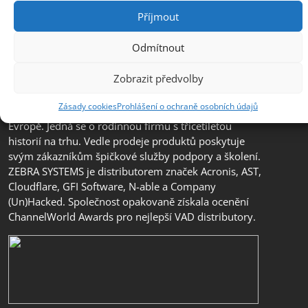
Příjmout
Odmítnout
Společnost ZEBRA SYSTEMS, s.r.o. je předním
Zobrazit předvolby
distributorem s přidanou hodnotou (VAD) v segmentu
IT bezpečnosti, ochrany dat a business continuity v
Zásady cookies
Prohlášení o ochraně osobních údajů
České republice, na Slovensku a v jihovýchodní
Evropě. Jedná se o rodinnou firmu s třicetiletou
historií na trhu. Vedle prodeje produktů poskytuje
svým zákazníkům špičkové služby podpory a školení.
ZEBRA SYSTEMS je distributorem značek Acronis, AST,
Cloudflare, GFI Software, N-able a Company
(Un)Hacked. Společnost opakovaně získala ocenění
ChannelWorld Awards pro nejlepší VAD distributory.