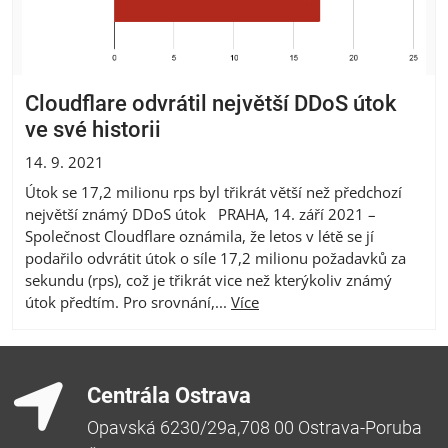
Cloudflare odvrátil největší DDoS útok
ve své historii
14. 9. 2021
Útok se 17,2 milionu rps byl třikrát větší než předchozí
největší známý DDoS útok PRAHA, 14. září 2021 –
Společnost Cloudflare oznámila, že letos v létě se jí
podařilo odvrátit útok o síle 17,2 milionu požadavků za
sekundu (rps), což je třikrát vice než kterýkoliv známý
útok předtím. Pro srovnání,...
Více
Centrála Ostrava
Opavská 6230/29a,708 00 Ostrava-Poruba