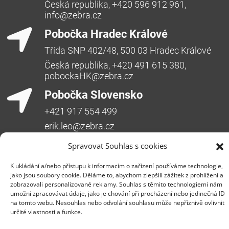
Česká republika, +420 596 912 961,
info@zebra.cz
Pobočka Hradec Králové
Třída SNP 402/48, 500 03 Hradec Králové
Česká republika, +420 491 615 380,
pobockaHK@zebra.cz
Pobočka Slovensko
+421 917 554 499
erik.leo@zebra.cz
Pobočka Adriatic
Spravovat Souhlas s cookies
+385 99 3241 770 (HR) +381 61 6231 777
K ukládání a/nebo přístupu k informacím o zařízení používáme technologie,
(SRB)
jako jsou soubory cookie. Děláme to, abychom zlepšili zážitek z prohlížení a
zobrazovali personalizované reklamy. Souhlas s těmito technologiemi nám
nebojsa.stankic@zebra.cz
umožní zpracovávat údaje, jako je chování při procházení nebo jedinečná ID
na tomto webu. Nesouhlas nebo odvolání souhlasu může nepříznivě ovlivnit
určité vlastnosti a funkce.