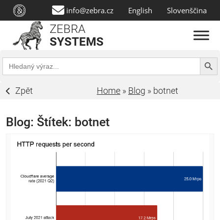
info@zebra.cz
English
Slovenščina
ZEBRA
SYSTEMS
Search Butt
Search
for:
Zpět
Home
»
Blog
»
botnet
Blog: Štítek:
botnet