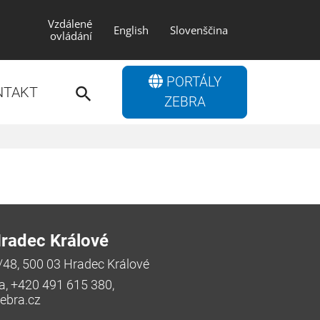
Vzdálené
English
Slovenščina
ovládání
Search
PORTÁLY
for:
NTAKT
Search Button
ZEBRA
radec Králové
/48, 500 03 Hradec Králové
a, +420 491 615 380,
bra.cz