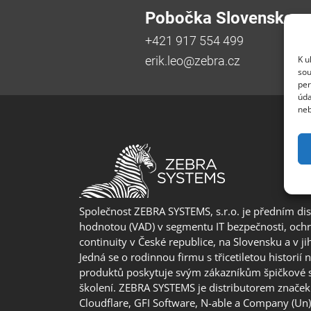
Pobočka Slovensko
+421 917 554 499
K u
erik.leo@zebra.cz
sou
per
úda
neb
Společnost ZEBRA SYSTEMS, s.r.o. je předním di
hodnotou (VAD) v segmentu IT bezpečnosti, ochr
continuity v České republice, na Slovensku a v j
Jedná se o rodinnou firmu s třicetiletou historií 
produktů poskytuje svým zákazníkům špičkové 
školení. ZEBRA SYSTEMS je distributorem značek 
Cloudflare, GFI Software, N-able a Company (Un