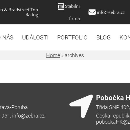
Stabilní
n & Bradstreet Top
info@zebra.cz
Rating
firma
 NÁS
UDÁLOSTI
PORTFOLIO
BLOG
KO
Home
»
archives
Pobočka H
rava-Poruba
Třída SNP 402
2 961,
info@zebra.cz
Česká republik
pobockaHK@ze