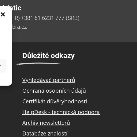
riatic
770 (HR) +381 61 6231 777 (SRB)
u
ic@zebra.cz
Důležité odkazy
y
Vyhledávač partnerů
Ochrana osobních údajů
Certifikát důvěryhodnosti
HelpDesk - technická podpora
Archiv newsletterů
Databáze znalostí