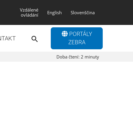
Vzdálené
English
Slovenščina
ovládání
Search
PORTÁLY
for:
NTAKT
Search Button
ZEBRA
Doba čtení:
2
minuty