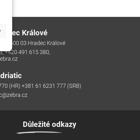
y
radec Králové
/48, 500 03 Hradec Králové
a, +420 491 615 380,
bra.cz
riatic
770 (HR) +381 61 6231 777 (SRB)
ic@zebra.cz
Důležité odkazy