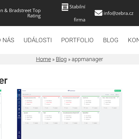
Stabilní
n & Bradstreet Top
info@zebra.cz
Rating
firma
 NÁS
UDÁLOSTI
PORTFOLIO
BLOG
KO
Home
»
Blog
»
appmanager
er