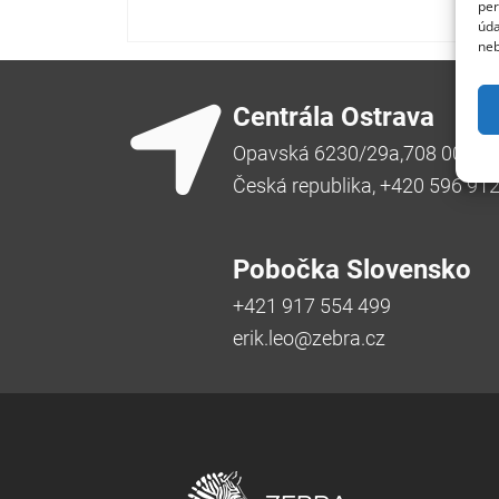
per
úda
neb
Centrála Ostrava
Opavská 6230/29a,708 00 Ost
Česká republika, +420 596 91
Pobočka Slovensko
+421 917 554 499
erik.leo@zebra.cz