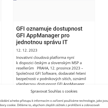
GFI oznamuje dostupnost
GFI AppManager pro
jednotnou správu IT
12. 12. 2023
Inovativní cloudová platforma nyní
k dispozici českým a slovenským MSP a
resellerům PRAHA, 12. prosince 2023 –
Společnost GFI Software, dodavatel řešení
bezpečnosti v podnikových sítích, oznámil
všeobecnou dostupnost GFI AppManager,
inovativní cloudové platformy pro správu
Spravovat Souhlas s cookies
komunikačních, bezpečnostních a síťových
nástrojů z jednoho centrálního panelu.
kládání a/nebo přístupu k informacím o zařízení používáme technologie, jako jso
Řešení umožňuje partnerům využít jedno
bory cookie. Děláme to, abychom zlepšili zážitek z prohlížení a zobrazovali