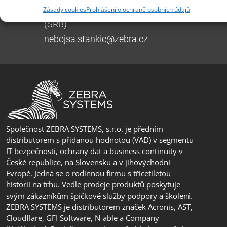
Zásady cookies
Prohlášení o ochraně osobních údajů
+385 99 3241 770 (HR) +381 61 6231 777
(SRB)
nebojsa.stankic@zebra.cz
Společnost ZEBRA SYSTEMS, s.r.o. je předním
distributorem s přidanou hodnotou (VAD) v segmentu
IT bezpečnosti, ochrany dat a business continuity v
České republice, na Slovensku a v jihovýchodní
Evropě. Jedná se o rodinnou firmu s třicetiletou
historií na trhu. Vedle prodeje produktů poskytuje
svým zákazníkům špičkové služby podpory a školení.
ZEBRA SYSTEMS je distributorem značek Acronis, AST,
Cloudflare, GFI Software, N-able a Company