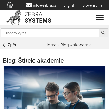
info@zebra.cz
English
Slovenščina
ZEBRA
SYSTEMS
Search Butt
Search
for:
Zpět
Home
»
Blog
»
akademie
Blog: Štítek:
akademie