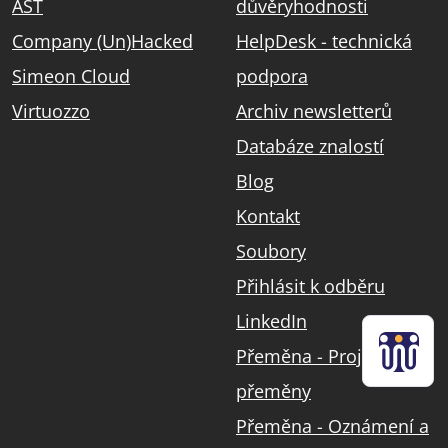
AST
důvěryhodnosti
Company (Un)Hacked
HelpDesk - technická
Simeon Cloud
podpora
Virtuozzo
Archiv newsletterů
Databáze znalostí
Blog
Kontakt
Soubory
Přihlásit k odběru
LinkedIn
Přeměna - Projekt
přeměny
Přeměna - Oznámení a