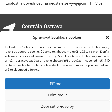
znalostí a dovedností na neustále se vyvíjejícím IT...
Více
Centrála Ostrava
Opavská 6230/29a,708 00 Ostrava-Poruba
Spravovat Souhlas s cookies
Česká republika, +420 596 912 961,
info@zebra.cz
K ukládání a/nebo přístupu k informacím o zařízení používáme technologie,
jako jsou soubory cookie. Děláme to, abychom zlepšili zážitek z prohlížení a
Pobočka Hradec Králové
zobrazovali personalizované reklamy. Souhlas s těmito technologiemi nám
umožní zpracovávat údaje, jako je chování při procházení nebo jedinečná ID
Třída SNP 402/48, 500 03 Hradec Králové
na tomto webu. Nesouhlas nebo odvolání souhlasu může nepříznivě ovlivnit
určité vlastnosti a funkce.
Česká republika, +420 491 615 380,
pobockaHK@zebra.cz
Příjmout
Pobočka Slovensko
+421 917 554 499
Odmítnout
erik.leo@zebra.cz
Zobrazit předvolby
Pobočka Adriatic