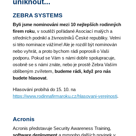
uniknout...
ZEBRA SYSTEMS
Byli jsme nominováni mezi 10 nejlepších rodinných
firem roku
, v soutěži pořádané Asociací malých a
středních podnikl a živnostníků České republiky. Velmi
si této nominace vážíme! Ale je rozdíl být nominován
nebo vyhrát, a proto bychom rádi poprosili o Vaši
podporu. Pokud se Vám s námi dobře spolupracuje,
osobně se s námi znáte, nebo je prostě Zebra Vaším
oblíbeným zvířetem,
budeme rádi, když pro nás
budete hlasovat
.
Hlasování probíhá do 15. 10. na
https://www.rodinnafirmaroku.cz/hlasovani-verejnosti
.
Acronis
Acronis představuje Security Awareness Training,
software deployment
a mmnoho dalších novinek v