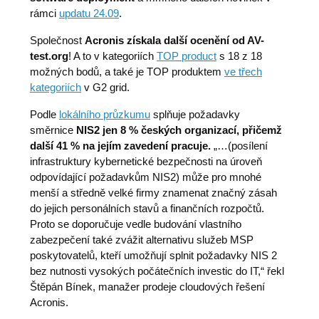
rámci
updatu 24.09
.
Společnost
Acronis získala další ocenění od AV-
test.org
! A to v kategoriích
TOP product
s 18 z 18
možných bodů, a také je TOP produktem
ve třech
kategoriích
v G2 grid.
Podle
lokálního průzkumu
splňuje požadavky
směrnice
NIS2 jen 8 % českých organizací, přičemž
další 41 % na jejím zavedení pracuje.
„…(posílení
infrastruktury kybernetické bezpečnosti na úroveň
odpovídající požadavkům NIS2) může pro mnohé
menší a středně velké firmy znamenat značný zásah
do jejich personálních stavů a finančních rozpočtů.
Proto se doporučuje vedle budování vlastního
zabezpečení také zvážit alternativu služeb MSP
poskytovatelů, kteří umožňují splnit požadavky NIS 2
bez nutnosti vysokých počátečních investic do IT,“ řekl
Štěpán Bínek, manažer prodeje cloudových řešení
Acronis.