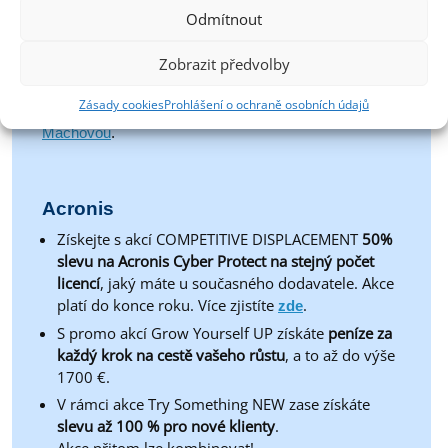
S
kombinací N-central a EDR nebo EDR a MDR
Odmítnout
můžete
nyní ve výhodném balíčku značně ušetřit
a
zlepšit své zabezpečení
. Všechny produkty si
Zobrazit předvolby
můžete vyzkoušet
.
zde
Zásady cookies
Prohlášení o ochraně osobních údajů
V případě zájmu či dotazů prosím kontaktujte
Kateřinu
Machovou
.
Acronis
Získejte s akcí COMPETITIVE DISPLACEMENT
50%
slevu na Acronis Cyber ​​Protect na stejný počet
licencí
, jaký máte u současného dodavatele. Akce
platí do konce roku. Více zjistíte
.
zde
S promo akcí Grow Yourself UP získáte
peníze za
každý krok na cestě vašeho růstu
, a to až do výše
1700 €.
V rámci akce Try Something NEW zase získáte
slevu až 100 % pro nové klienty
.
Akce přitom lze kombinovat!