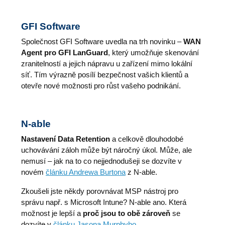
GFI Software
Společnost GFI Software uvedla na trh novinku –
WAN
Agent pro GFI LanGuard
, který umožňuje skenování
zranitelností a jejich nápravu u zařízení mimo lokální
síť. Tím výrazně posílí bezpečnost vašich klientů a
otevře nové možnosti pro růst vašeho podnikání.
N-able
Nastavení Data Retention
a celkově dlouhodobé
uchovávání záloh může být náročný úkol. Může, ale
nemusí – jak na to co nejjednodušeji se dozvíte v
novém
článku Andrewa Burtona
z N-able.
Zkoušeli jste někdy porovnávat MSP nástroj pro
správu např. s Microsoft Intune? N‑able ano. Která
možnost je lepší a
proč jsou to obě zároveň
se
dozvíte v
článku Jasona Murphyho
.