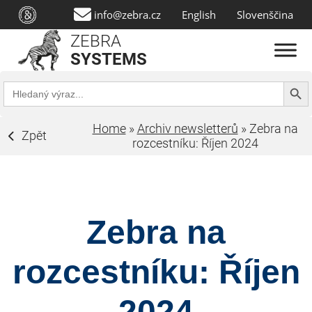
info@zebra.cz
English
Slovenščina
ZEBRA
SYSTEMS
Search Butt
Search
for:
Home
»
Archiv newsletterů
»
Zebra na
Zpět
rozcestníku: Říjen 2024
Zebra na
rozcestníku: Říjen
2024