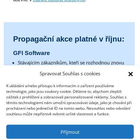
Propagační akce platné v říjnu:
GFI Software
Stávajícím zákazníkům, kteří se rozhodnou znovu
využít služby GFI LanGuard, nabízíme lákavou
Spravovat Souhlas s cookies
20% slevu.
Využijte této skvělé příležitosti obnovit
vztahy s bývalými klienty a poskytnout jim ještě
K ukládání a/nebo přístupu k informacím o zařízení používáme
větší hodnotu
.
technologie, jako jsou soubory cookie. Děláme to, abychom zlepšili
zážitek z prohlížení a zobrazovali personalizované reklamy. Souhlas s
V případě zájmu či dotazů prosím kontaktujte
Marii
těmito technologiemi nám umožní zpracovávat údaje, jako je chování při
procházení nebo jedinečná ID na tomto webu. Nesouhlas nebo odvolání
Baranovou
.
souhlasu může nepříznivě ovlivnit určité vlastnosti a funkce.
Příjmout
N-able