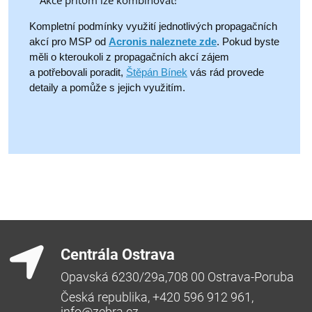
Kompletní podmínky využití jednotlivých propagačních
akcí pro MSP od
Acronis naleznete zde
. Pokud byste
měli o kteroukoli z propagačních akcí zájem
a potřebovali poradit,
Štěpán Bínek
vás rád provede
detaily a pomůže s jejich využitím.
Centrála Ostrava
Opavská 6230/29a,708 00 Ostrava-Poruba
Česká republika, +420 596 912 961,
info@zebra.cz