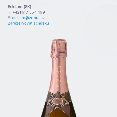
Erik Leo (SK)
T: +421 917 554 499
E:
erik.leo@zebra.cz
Zarezervovat schůzku