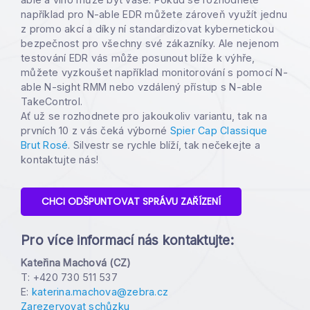
například pro N-able EDR můžete zároveň využít jednu
z promo akcí a díky ní standardizovat kybernetickou
bezpečnost pro všechny své zákazníky. Ale nejenom
testování EDR vás může posunout blíže k výhře,
můžete vyzkoušet například monitorování s pomocí N-
able N-sight RMM nebo vzdálený přístup s N-able
TakeControl.
Ať už se rozhodnete pro jakoukoliv variantu, tak na
prvních 10 z vás čeká výborné
Spier Cap Classique
Brut Rosé
. Silvestr se rychle blíží, tak nečekejte a
kontaktujte nás!
CHCI ODŠPUNTOVAT SPRÁVU ZAŘÍZENÍ
Pro více informací nás kontaktujte:
Kateřina Machová (CZ)
T: +420 730 511 537
E:
katerina.machova@zebra.cz
Zarezervovat schůzku