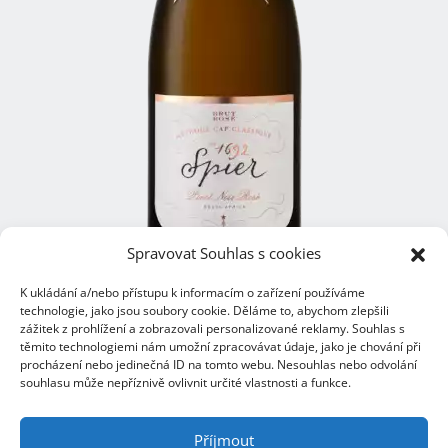
Spravovat Souhlas s cookies
K ukládání a/nebo přístupu k informacím o zařízení používáme
technologie, jako jsou soubory cookie. Děláme to, abychom zlepšili
zážitek z prohlížení a zobrazovali personalizované reklamy. Souhlas s
těmito technologiemi nám umožní zpracovávat údaje, jako je chování při
procházení nebo jedinečná ID na tomto webu. Nesouhlas nebo odvolání
souhlasu může nepříznivě ovlivnit určité vlastnosti a funkce.
Centrála Ostrava
Opavská 6230/29a,708 00 Ostrava-Poruba
Příjmout