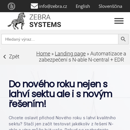
info@zebra.cz
English
Slovenščina
ZEBRA
SYSTEMS
Search Butt
Search
for:
Home
»
Landing page
»
Automatizace a
Zpět
zabezpečení s N-able N-central + EDR
Do nového roku nejen s
lahví sektu ale i s novým
řešením!
Chcete oslavit příchod Nového roku s lahví kvalitního
sektu? Stačí jen začít testovat jakékoliv z řešení N-
able a víno může být vaše. Pokud se rozhodnete