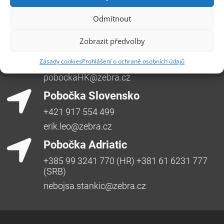
Česká republika, +420 596 912 961,
info@zebra.cz
Odmítnout
Pobočka Hradec Králové
Zobrazit předvolby
Třída SNP 402/48, 500 03 Hradec Králové
Zásady cookies
Prohlášení o ochraně osobních údajů
Česká republika, +420 491 615 380,
pobockaHK@zebra.cz
Pobočka Slovensko
+421 917 554 499
erik.leo@zebra.cz
Pobočka Adriatic
+385 99 3241 770 (HR) +381 61 6231 777
(SRB)
nebojsa.stankic@zebra.cz