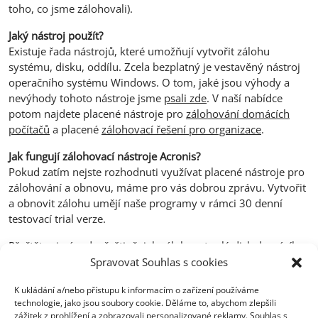
toho, co jsme zálohovali).
Jaký nástroj použít?
Existuje řada nástrojů, které umožňují vytvořit zálohu
systému, disku, oddílu. Zcela bezplatný je vestavěný nástroj
operačního systému Windows. O tom, jaké jsou výhody a
nevýhody tohoto nástroje jsme
psali zde
. V naší nabídce
potom najdete placené nástroje pro
zálohování domácích
počítačů
a placené
zálohovací řešení pro organizace
.
Jak fungují zálohovací nástroje Acronis?
Pokud zatím nejste rozhodnuti využívat placené nástroje pro
zálohování a obnovu, máme pro vás dobrou zprávu. Vytvořit
a obnovit zálohu umějí naše programy v rámci 30 denní
testovací trial verze.
Přečtěte si návod v češtině, jak zálohovat celý disk domácího
počítače:
Spravovat Souhlas s cookies
https://www.acronis.cz/web-
K ukládání a/nebo přístupu k informacím o zařízení používáme
help/Acronis_True_Image_PC_2020/index.html#7937.html
technologie, jako jsou soubory cookie. Děláme to, abychom zlepšili
zážitek z prohlížení a zobrazovali personalizované reklamy. Souhlas s