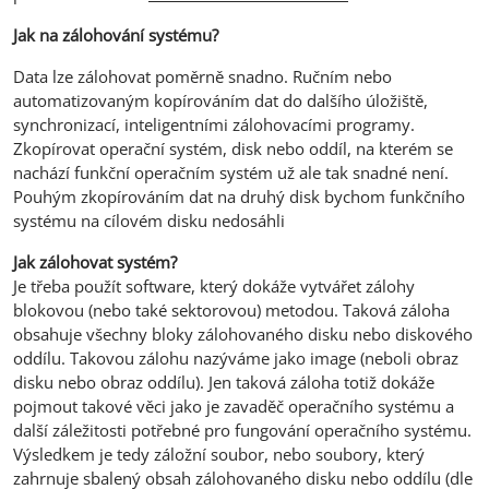
Jak na zálohování systému?
Data lze zálohovat poměrně snadno. Ručním nebo
automatizovaným kopírováním dat do dalšího úložiště,
synchronizací, inteligentními zálohovacími programy.
Zkopírovat operační systém, disk nebo oddíl, na kterém se
nachází funkční operačním systém už ale tak snadné není.
Pouhým zkopírováním dat na druhý disk bychom funkčního
systému na cílovém disku nedosáhli
Jak zálohovat systém?
Je třeba použít software, který dokáže vytvářet zálohy
blokovou (nebo také sektorovou) metodou. Taková záloha
obsahuje všechny bloky zálohovaného disku nebo diskového
oddílu. Takovou zálohu nazýváme jako image (neboli obraz
disku nebo obraz oddílu). Jen taková záloha totiž dokáže
pojmout takové věci jako je zavaděč operačního systému a
další záležitosti potřebné pro fungování operačního systému.
Výsledkem je tedy záložní soubor, nebo soubory, který
zahrnuje sbalený obsah zálohovaného disku nebo oddílu (dle