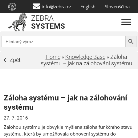
info@zebra.cz
English
Slovenščina
ZEBRA
SYSTEMS
Search Butt
Search
for:
Home
»
Knowledge Base
»
Záloha
Zpět
systému – jak na zálohování systému
Záloha systému – jak na zálohování
systému
27. 7. 2016
Zálohou systému je obvykle myšlena záloha funkčního stavu
systému, která by umožňovala obnovení systému do