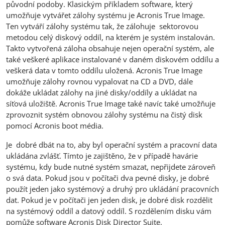
původní podoby. Klasickým příkladem software, který
umožňuje vytvářet zálohy systému je Acronis True Image.
Ten vytváří zálohy systému tak, že zálohuje sektorovou
metodou celý diskový oddíl, na kterém je systém instalován.
Takto vytvořená záloha obsahuje nejen operační systém, ale
také veškeré aplikace instalované v daném diskovém oddílu a
veškerá data v tomto oddílu uložená. Acronis True Image
umožňuje zálohy rovnou vypalovat na CD a DVD, dále
dokáže ukládat zálohy na jiné disky/oddíly a ukládat na
síťová uložiště. Acronis True Image také navíc také umožňuje
zprovoznit systém obnovou zálohy systému na čistý disk
pomocí Acronis boot média.
Je dobré dbát na to, aby byl operační systém a pracovní data
ukládána zvlášť. Tímto je zajištěno, že v případě havárie
systému, kdy bude nutné systém smazat, nepřijdete zároveň
o svá data. Pokud jsou v počítači dva pevné disky, je dobré
použít jeden jako systémový a druhý pro ukládání pracovních
dat. Pokud je v počítači jen jeden disk, je dobré disk rozdělit
na systémový oddíl a datový oddíl. S rozdělením disku vám
pomůže software
Acronis Disk Director Suite
.