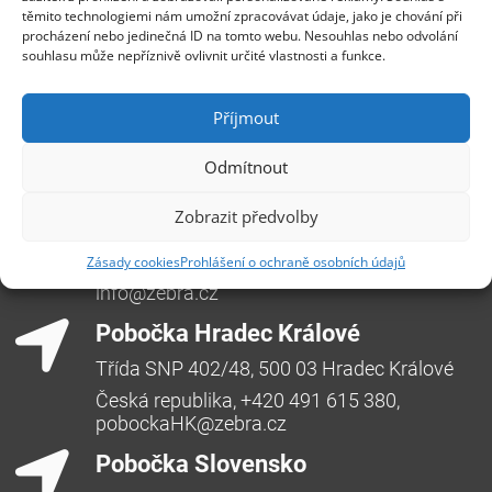
Přečtěte si návod, jak zálohovat počítače v organizaci:
těmito technologiemi nám umožní zpracovávat údaje, jako je chování při
http://dl.managed-
procházení nebo jedinečná ID na tomto webu. Nesouhlas nebo odvolání
protection.com/u/backup/help/12.5/user/cs-
souhlasu může nepříznivě ovlivnit určité vlastnosti a funkce.
CZ/index.html#36536.html
Příjmout
Odmítnout
Centrála Ostrava
Zobrazit předvolby
Opavská 6230/29a,708 00 Ostrava-Poruba
Zásady cookies
Prohlášení o ochraně osobních údajů
Česká republika, +420 596 912 961,
info@zebra.cz
Pobočka Hradec Králové
Třída SNP 402/48, 500 03 Hradec Králové
Česká republika, +420 491 615 380,
pobockaHK@zebra.cz
Pobočka Slovensko