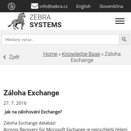
info@zebra.cz
English
Slovenščina
ZEBRA
SYSTEMS
Search Butt
Search
for:
Home
»
Knowledge Base
»
Záloha
Zpět
Exchange
Záloha Exchange
27. 7. 2016
Jak na zálohování Exchange?
Záloha Exchange databází
Acronis Recovery for Microsoft Exchange je nejrychlejší řešení