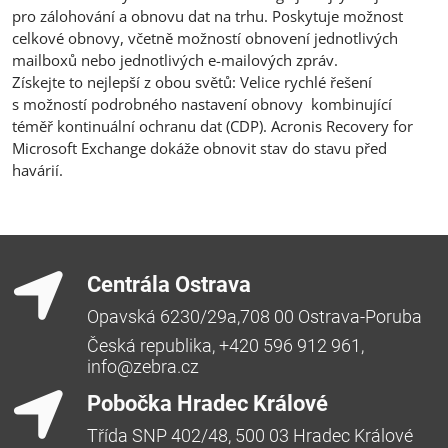
pro zálohování a obnovu dat na trhu. Poskytuje možnost
celkové obnovy, včetně možností obnovení jednotlivých
mailboxů nebo jednotlivých e-mailových zpráv.
Získejte to nejlepší z obou světů: Velice rychlé řešení
s možností podrobného nastavení obnovy kombinující
téměř kontinuální ochranu dat (CDP). Acronis Recovery for
Microsoft Exchange dokáže obnovit stav do stavu před
havárií.
Centrála Ostrava
Opavská 6230/29a,708 00 Ostrava-Poruba
Česká republika, +420 596 912 961,
info@zebra.cz
Pobočka Hradec Králové
Třída SNP 402/48, 500 03 Hradec Králové