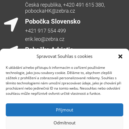
Česká republika, +420 491 615 380,
pobockaHK@zebra.cz
Pobočka Slovensko
+421 917 554 499
erik.leo@zebra.cz
Pobočka Adriatic
Spravovat Souhlas s cookies
+385 99 3241 770 (HR) +381 61 6231 777
(SRB)
K ukládání a/nebo přístupu k informacím o zařízení používáme
technologie, jako jsou soubory cookie. Děláme to, abychom zlepšili
nebojsa.stankic@zebra.cz
zážitek z prohlížení a zobrazovali personalizované reklamy. Souhlas s
těmito technologiemi nám umožní zpracovávat údaje, jako je chování při
procházení nebo jedinečná ID na tomto webu. Nesouhlas nebo odvolání
souhlasu může nepříznivě ovlivnit určité vlastnosti a funkce.
Příjmout
Odmítnout
Společnost ZEBRA SYSTEMS, s.r.o. je předním