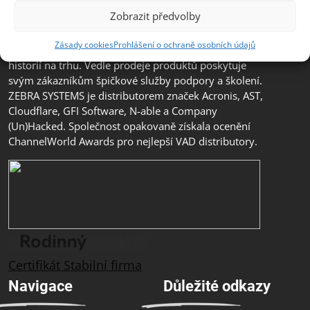
distributorem s přidanou hodnotou (VAD) v segmentu
Zobrazit předvolby
IT bezpečnosti, ochrany dat a business continuity v
České republice, na Slovensku a v jihovýchodní
Zásady cookies
Prohlášení o ochraně osobních údajů
Evropě. Jedná se o rodinnou firmu s třicetiletou
historií na trhu. Vedle prodeje produktů poskytuje
svým zákazníkům špičkové služby podpory a školení.
ZEBRA SYSTEMS je distributorem značek Acronis, AST,
Cloudflare, GFI Software, N-able a Company
(Un)Hacked. Společnost opakovaně získala ocenění
ChannelWorld Awards pro nejlepší VAD distributory.
Certifikát Stabilní firma
Navigace
Důležité odkazy