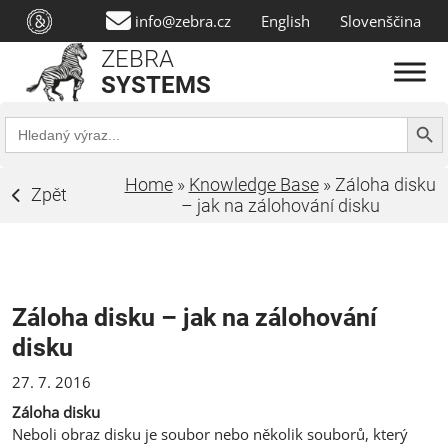
info@zebra.cz
English
Slovenščina
ZEBRA
SYSTEMS
Search Butt
Search
for:
Home
»
Knowledge Base
»
Záloha disku
Zpět
– jak na zálohování disku
Záloha disku – jak na zálohování
disku
27. 7. 2016
Záloha disku
Neboli obraz disku je soubor nebo několik souborů, který