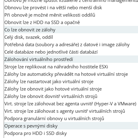
Obnovu lze provést i na větší nebo menší disk
Při obnově je možné měnit velikosti oddílů
Obnovit lze z HDD na SSD a opačně
Co lze obnovit ze zálohy
Celý disk, svazek, oddíl
Potřebná data (soubory a adresáře) z datové i image zálohy
Celé databáze nebo jednotlivé části databází
Zálohování virtuálního prostředí
Stroje lze replikovat na náhradního hostitele ESXi
Zálohy lze automaticky převádět na hotové virtuální stroje
Zálohy lze nastartovat jako virtuální stroje
Zálohy lze obnovit jako hotové virtuální stroje
Zálohy lze obnovit dovnitř virtuálních strojů
Virt. stroje lze zálohovat bez agenta uvnitř (Hyper-V a VMware)
Virt. stroje lze zálohovat s agenty uvnitř virtuálních strojů
Podpora granulární obnovy u virtuálních strojů
Operace s pevnými disky
Podpora pro HDD i SSD disky