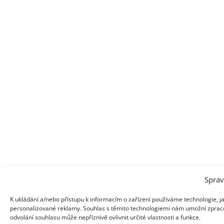
Sprav
K ukládání a/nebo přístupu k informacím o zařízení používáme technologie, ja
personalizované reklamy. Souhlas s těmito technologiemi nám umožní zpraco
odvolání souhlasu může nepříznivě ovlivnit určité vlastnosti a funkce.