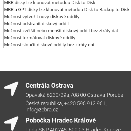
MBR disky lze klonovat metodou Disk to Disk
MBR a GPT disky lze klonovat metodou Disk to Backup to Disk
Možnost vytvořit nový diskové oddíly
Možnost odstranit diskový oddíl
Možnost zvětšit nebo menšit diskový oddíl bez ztráty dat
Možnost formátovat diskové oddíly
Možnost sloučit diskové oddíly bez ztráty dat
Centrála Ostrava
Opavská 6230/29a,708 00 Ostrava-Poruba
Česká republika, +420 596 912 961,
info@zebra.cz
Pobočka Hradec Králové
Třída SNP 402/48, 500 03 Hradec Králové