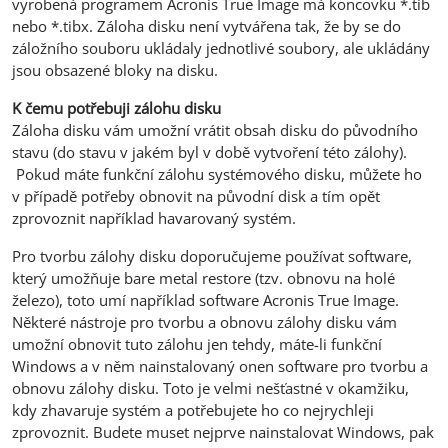
vyrobená programem Acronis True Image má koncovku *.tib
nebo *.tibx. Záloha disku není vytvářena tak, že by se do
záložního souboru ukládaly jednotlivé soubory, ale ukládány
jsou obsazené bloky na disku.
K čemu potřebuji zálohu disku
Záloha disku vám umožní vrátit obsah disku do původního
stavu (do stavu v jakém byl v době vytvoření této zálohy).
Pokud máte funkční zálohu systémového disku, můžete ho
v případě potřeby obnovit na původní disk a tím opět
zprovoznit například havarovaný systém.
Pro tvorbu zálohy disku doporučujeme používat software,
který umožňuje bare metal restore (tzv. obnovu na holé
železo), toto umí například software Acronis True Image.
Některé nástroje pro tvorbu a obnovu zálohy disku vám
umožní obnovit tuto zálohu jen tehdy, máte-li funkční
Windows a v něm nainstalovaný onen software pro tvorbu a
obnovu zálohy disku. Toto je velmi nešťastné v okamžiku,
kdy zhavaruje systém a potřebujete ho co nejrychleji
zprovoznit. Budete muset nejprve nainstalovat Windows, pak