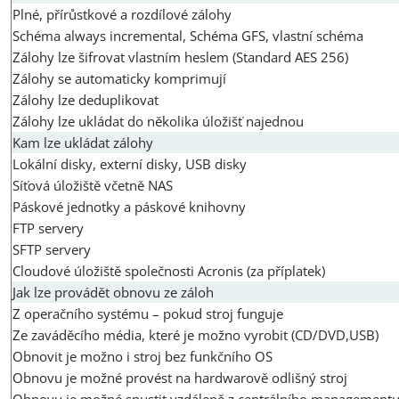
Plné, přírůstkové a rozdílové zálohy
Schéma always incremental, Schéma GFS, vlastní schéma
Zálohy lze šifrovat vlastním heslem (Standard AES 256)
Zálohy se automaticky komprimují
Zálohy lze deduplikovat
Zálohy lze ukládat do několika úložišť najednou
Kam lze ukládat zálohy
Lokální disky, externí disky, USB disky
Síťová úložiště včetně NAS
Páskové jednotky a páskové knihovny
FTP servery
SFTP servery
Cloudové úložiště společnosti Acronis (za příplatek)
Jak lze provádět obnovu ze záloh
Z operačního systému – pokud stroj funguje
Ze zaváděcího média, které je možno vyrobit (CD/DVD,USB)
Obnovit je možno i stroj bez funkčního OS
Obnovu je možné provést na hardwarově odlišný stroj
Obnovu je možné spustit vzdáleně z centrálního management