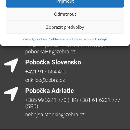
Příjmout
Opavská 6230/29a,708 00 Ostrava-Poruba
Česká republika, +420 596 912 961,
Odmítnout
info@zebra.cz
Pobočka Hradec Králové
Zobrazit předvolby
Třída SNP 402/48, 500 03 Hradec Králové
Zásady cookies
Prohlášení o ochraně osobních údajů
Česká republika, +420 491 615 380,
pobockaHK@zebra.cz
Pobočka Slovensko
+421 917 554 499
erik.leo@zebra.cz
Pobočka Adriatic
+385 99 3241 770 (HR) +381 61 6231 777
(SRB)
nebojsa.stankic@zebra.cz