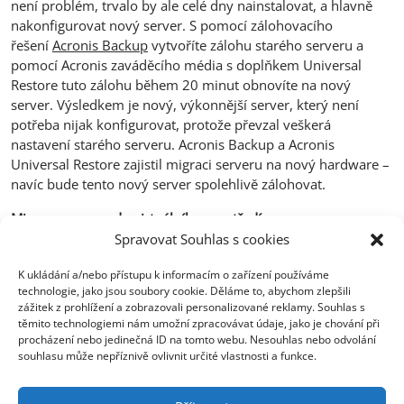
není problém, trvalo by ale celé dny nainstalovat, a hlavně
nakonfigurovat nový server. S pomocí zálohovacího
řešení
Acronis Backup
vytvoříte zálohu starého serveru a
pomocí Acronis zaváděcího média s doplňkem Universal
Restore tuto zálohu během 20 minut obnovíte na nový
server. Výsledkem je nový, výkonnější server, který není
potřeba nijak konfigurovat, protože převzal veškerá
nastavení starého serveru. Acronis Backup a Acronis
Universal Restore zajistil migraci serveru na nový hardware –
navíc bude tento nový server spolehlivě zálohovat.
Migrace serveru do virtuálního prostředí.
Ještě jednoduší je převést fyzický stroj do virtuálního
Spravovat Souhlas s cookies
prostředí. O této možnosti si můžete přečíst v článku
K ukládání a/nebo přístupu k informacím o zařízení používáme
o
migraci P2V
.
technologie, jako jsou soubory cookie. Děláme to, abychom zlepšili
zážitek z prohlížení a zobrazovali personalizované reklamy. Souhlas s
těmito technologiemi nám umožní zpracovávat údaje, jako je chování při
procházení nebo jedinečná ID na tomto webu. Nesouhlas nebo odvolání
souhlasu může nepříznivě ovlivnit určité vlastnosti a funkce.
Centrála Ostrava