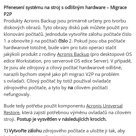
Přenesení systému na stroj s odlišným hardware – Migrace
P2P
Produkty Acronis Backup jsou primárně určeny pro tvorbu
diskových obrazů. Tyto obrazy disků pak můžete použít pro
klonování počítačů. Jednoduše vytvoříte zálohu počítače číslo
1 a obnovíte ji na počítači
číslo
2. Pokud jsou oba počítače
hardwarově totožné, bude vám pro tuto operaci stačit
jakýkoli produkt z rodiny
Acronis Backup
(pro desktopové OS
edice Workstation, pro serverové OS edice Server). V případě,
že jsou ale zdrojový a cílový počítač hardwarově odlišné,
narazili bychom stejně jako při migraci V2P na problém
s ovladači. Cílový počítač by totiž používal ovladače
zdrojového počítače, a tyto by
na
cílovém počítači
nefungovaly.
Bude tedy potřeba použít komponentu
Acronis Universal
Restore
, která zajistí potřebnou výměnu ovladačů na cílovém
stroji.
Postup je vysvětlen v následujících krocích.
1)
Vytvořte zálohu
zdrojového počítače a uložíte ji tak, aby