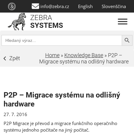
info@zebra.cz
English
Slovenščina
ZEBRA
SYSTEMS
Search Butt
Search
for:
Home
»
Knowledge Base
»
P2P –
Zpět
Migrace systému na odlišný hardware
P2P – Migrace systému na odlišný
hardware
27. 7. 2016
P2P Migrace je převod a migrace funkčního operačního
systému jednoho počítače na jiný počítač.