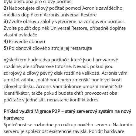
byla dostupná pro cílový počítač
2)
Nabootujete cílový počítač pomocí
Acronis zaváděcího
média
s doplňkem Acronis universal Restore
3)
Zvolte obnovu zálohy vytvořené na zdrojovém počítači.
Zvolte použít doplněk Universal Restore, případně doplňte
vlastní ovladače
4)
Proveďte obnovu
5)
Po obnově cílového stroje jej restartujte
Výsledkem budou dva počítače, které jsou hardwarově
rozdílné, ale softwarově totožné. Nevadí, pokud jsou
zdrojový a cílový pevný disk rozdílné velikosti, Acronis vám
umožní zálohu „natáhnout nebo zmenšit“ podle velikosti
cílového disku. Acronis Vám dokonce umožní změnit SID
identifikátor, takže pokud budete chtít provozovat oba
počítače v jedné síti, nenastane konflikt adres.
Příklad využití Migrace P2P – starý serverový systém na nový
hardware
Společnost se rozhodne pro nákup nového serveru. Na tomto
serveru je společnost existenčně závislá. Pořídit hardware