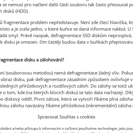
a se nemusí pro načtení další části souboru tak často přesouvat po
h disků (HDD).
ů fragmentace problém nepředstavuje. Není zde čtecí hlavička, kt
místo a je zcela jedno, v které buňce se daná informace nalézá. U
ádá smyl. Právě naopak, defragmentace SSD diskům neprospívá, 
k disku je omezen. čím častěji budou data v buňkách přepisován
fragmentace disku a zálohování?
ní (souborovou metodou) nemá defragmentace žádný vliv. Pokud
obraz disku, pak defragmentace zásadním způsobem ovlivňuje vel
ásledných přírůstkových a rozdílových záloh. Do zálohy se totiž u
e o tom, kde (na kterých blocích disku) se tato data nacházejí. D
bo diskový oddíl. První záloze, která se vytvoří říkáme plná záloh
plnou zálohu navázány říkáme přírůstková (inkrementální) záloha
a. Jaký je v těchto typech záloh rozdíl se můžete
dočíst například z
Spravovat Souhlas s cookies
tvoření zálohy provede defragmentace. Následná záloha (ať už př
e obsahovat 100% změn. Všechny bloky na disku se totiž při defr
kládání a/nebo přístupu k informacím o zařízení používáme technologie, jako jso
 velká jako plná záloha. Bez provedení defragmentace by změny tv