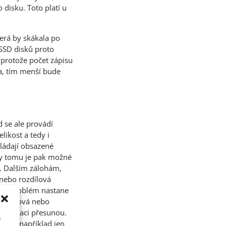
 disku. Toto platí u
erá by skákala po
 SSD disků proto
protože počet zápisu
a, tím menší bude
 se ale provádí
ikost a tedy i
kládají obsazené
íky tomu je pak možné
a. Dalším zálohám,
 nebo rozdílová
de
. Problém nastane
írůstková nebo
agmentaci přesunou.
u
ořily například jen