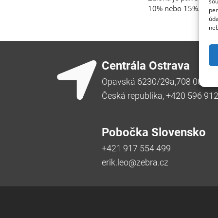
sou
10% nebo 15%.
per
úda
neb
Centrála Ostrava
Opavská 6230/29a,708 00 Ost
Česká republika, +420 596 91
Pobočka Slovensko
+421 917 554 499
erik.leo@zebra.cz