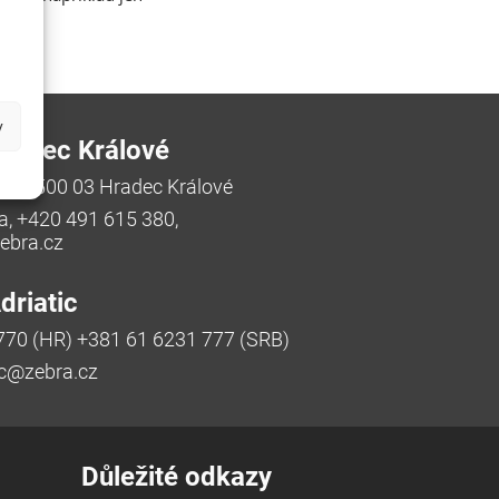
y
radec Králové
/48, 500 03 Hradec Králové
a, +420 491 615 380,
bra.cz
riatic
770 (HR) +381 61 6231 777 (SRB)
ic@zebra.cz
Důležité odkazy