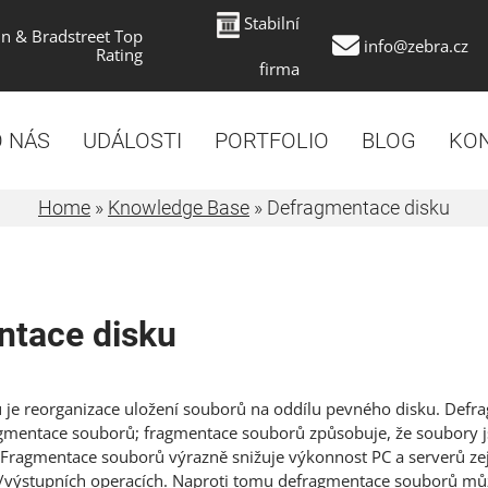
Stabilní
n & Bradstreet Top
info@zebra.cz
Rating
firma
 NÁS
UDÁLOSTI
PORTFOLIO
BLOG
KO
Home
»
Knowledge Base
»
Defragmentace disku
ntace disku
 je reorganizace uložení souborů na oddílu pevného disku. Defra
agmentace souborů; fragmentace souborů způsobuje, že soubory j
 Fragmentace souborů výrazně snižuje výkonnost PC a serverů ze
ě/výstupních operacích. Naproti tomu defragmentace souborů můž