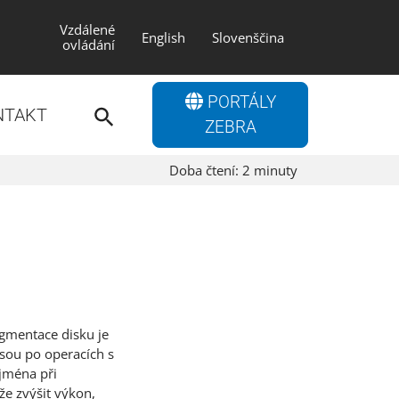
Vzdálené
English
Slovenščina
ovládání
Search
PORTÁLY
for:
NTAKT
Search Button
ZEBRA
Doba čtení:
2
minuty
gmentace disku je
sou po operacích s
jména při
e zvýšit výkon,