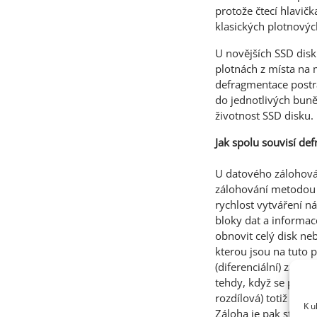
protože čtecí hlavičk
klasických plotnovýc
U novějších SSD disk
plotnách z místa na 
defragmentace postr
do jednotlivých buně
životnost SSD disku.
Jak spolu souvisí de
U datového zálohová
zálohování metodou 
rychlost vytváření n
bloky dat a informac
obnovit celý disk ne
kterou jsou na tuto 
(diferenciální) záloh
tehdy, když se po vy
rozdílová) totiž bud
K u
Záloha je pak stejně