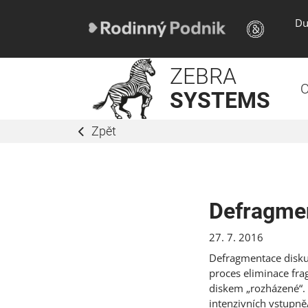
Du
ZEBRA
O
SYSTEMS
Zpět
Defragme
27. 7. 2016
Defragmentace disku
proces eliminace fr
diskem „rozházené“.
intenzivních vstupn