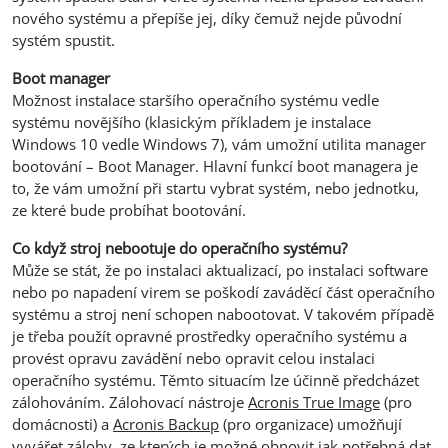
nového systému a přepíše jej, díky čemuž nejde původní
systém spustit.
Boot manager
Možnost instalace staršího operačního systému vedle
systému novějšího (klasickým příkladem je instalace
Windows 10 vedle Windows 7), vám umožní utilita manager
bootování – Boot Manager. Hlavní funkcí boot managera je
to, že vám umožní při startu vybrat systém, nebo jednotku,
ze které bude probíhat bootování.
Co když stroj nebootuje do operačního systému?
Může se stát, že po instalaci aktualizací, po instalaci software
nebo po napadení virem se poškodí zaváděcí část operačního
systému a stroj není schopen nabootovat. V takovém případě
je třeba použít opravné prostředky operačního systému a
provést opravu zavádění nebo opravit celou instalaci
operačního systému. Těmto situacím lze účinně předcházet
zálohováním. Zálohovací nástroje
Acronis True Image
(pro
domácnosti) a
Acronis Backup
(pro organizace) umožňují
vyvářet zálohy, ze kterých je možné obnovit jak potřebná dat,