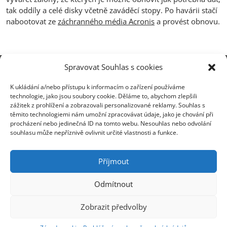
tak oddíly a celé disky včetně zaváděcí stopy. Po havárii stačí
nabootovat ze
záchranného média Acronis
a provést obnovu.
Spravovat Souhlas s cookies
Centrála Ostrava
K ukládání a/nebo přístupu k informacím o zařízení používáme
Opavská 6230/29a,708 00 Ostrava-Poruba
technologie, jako jsou soubory cookie. Děláme to, abychom zlepšili
zážitek z prohlížení a zobrazovali personalizované reklamy. Souhlas s
Česká republika, +420 596 912 961,
těmito technologiemi nám umožní zpracovávat údaje, jako je chování při
info@zebra.cz
procházení nebo jedinečná ID na tomto webu. Nesouhlas nebo odvolání
souhlasu může nepříznivě ovlivnit určité vlastnosti a funkce.
Pobočka Hradec Králové
Třída SNP 402/48, 500 03 Hradec Králové
Příjmout
Česká republika, +420 491 615 380,
pobockaHK@zebra.cz
Odmítnout
Pobočka Slovensko
Zobrazit předvolby
+421 917 554 499