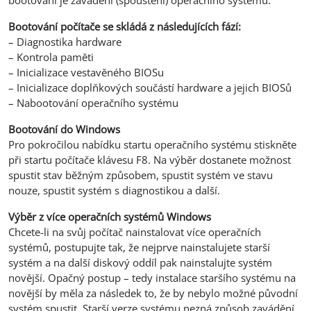
Bootování počítače se skládá z následujících fází:
– Diagnostika hardware
– Kontrola paměti
– Inicializace vestavěného BIOSu
– Inicializace doplňkových součástí hardware a jejich BIOSů
– Nabootování operačního systému
Bootování do Windows
Pro pokročilou nabídku startu operačního systému stiskněte
při startu počítače klávesu F8. Na výběr dostanete možnost
spustit stav běžným způsobem, spustit systém ve stavu
nouze, spustit systém s diagnostikou a další.
Výběr z více operačních systémů Windows
Chcete-li na svůj počítač nainstalovat více operačních
systémů, postupujte tak, že nejprve nainstalujete starší
systém a na další diskový oddíl pak nainstalujte systém
novější. Opačný postup – tedy instalace staršího systému na
novější by měla za následek to, že by nebylo možné původní
systém spustit. Starší verze systému nezná způsob zavádění