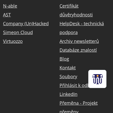
N-able
Certifikát
AST
důvěryhodnosti
Company (Un)Hacked
HelpDesk - technická
Simeon Cloud
podpora
Virtuozzo
Archiv newsletterů
Databáze znalostí
Blog
Kontakt
Soubory
Přihlásit k odběru
LinkedIn
Přeměna - Projekt
přeměny