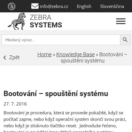
info@zebra.cz
English
Slovenščina
ZEBRA
SYSTEMS
Search Butt
Search
for:
Home
»
Knowledge Base
»
Bootování –
Zpět
spouštění systému
Bootování – spouštění systému
27. 7. 2016
Bootování je procedura, která se provede pokaždé, když se
počítač zapne, nebo když operační systém skončí svou práci,
nebo když je stisknuto tlačítko reset. Jednoduše řečeno,
bootování je zavádění (spouštění) operačního systému.