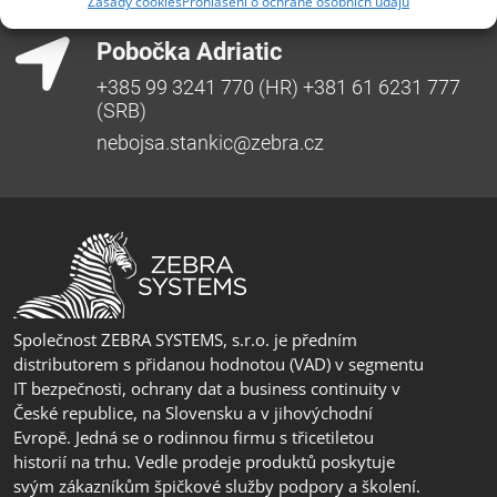
Zásady cookies
Prohlášení o ochraně osobních údajů
erik.leo@zebra.cz
Pobočka Adriatic
+385 99 3241 770 (HR) +381 61 6231 777
(SRB)
nebojsa.stankic@zebra.cz
Společnost ZEBRA SYSTEMS, s.r.o. je předním
distributorem s přidanou hodnotou (VAD) v segmentu
IT bezpečnosti, ochrany dat a business continuity v
České republice, na Slovensku a v jihovýchodní
Evropě. Jedná se o rodinnou firmu s třicetiletou
historií na trhu. Vedle prodeje produktů poskytuje
svým zákazníkům špičkové služby podpory a školení.