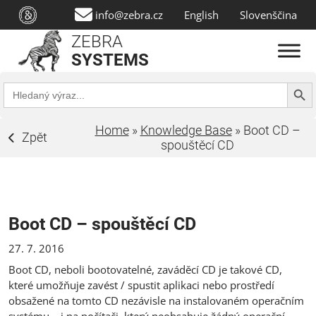
info@zebra.cz
English
Slovenščina
ZEBRA
SYSTEMS
Search Butt
Search
for:
Home
»
Knowledge Base
»
Boot CD –
Zpět
spouštěcí CD
Boot CD – spouštěcí CD
27. 7. 2016
Boot CD, neboli bootovatelné, zaváděcí CD je takové CD,
které umožňuje zavést / spustit aplikaci nebo prostředí
obsažené na tomto CD nezávisle na instalovaném operačním
systému – i na počítači, který neobsahuje žádný operační