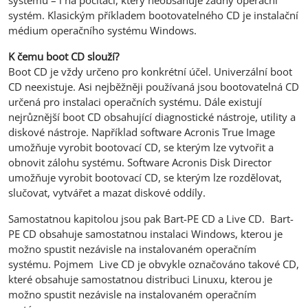
systém. Klasickým příkladem bootovatelného CD je instalační
médium operačního systému Windows.
K čemu boot CD slouží?
Boot CD je vždy určeno pro konkrétní účel. Univerzální boot
CD neexistuje. Asi nejběžněji používaná jsou bootovatelná CD
určená pro instalaci operačních systému. Dále existují
nejrůznější boot CD obsahující diagnostické nástroje, utility a
diskové nástroje. Například software Acronis True Image
umožňuje vyrobit bootovací CD, se kterým lze vytvořit a
obnovit zálohu systému. Software Acronis Disk Director
umožňuje vyrobit bootovací CD, se kterým lze rozdělovat,
slučovat, vytvářet a mazat diskové oddíly.
Samostatnou kapitolou jsou pak Bart-PE CD a Live CD. Bart-
PE CD obsahuje samostatnou instalaci Windows, kterou je
možno spustit nezávisle na instalovaném operačním
systému. Pojmem Live CD je obvykle označováno takové CD,
které obsahuje samostatnou distribuci Linuxu, kterou je
možno spustit nezávisle na instalovaném operačním