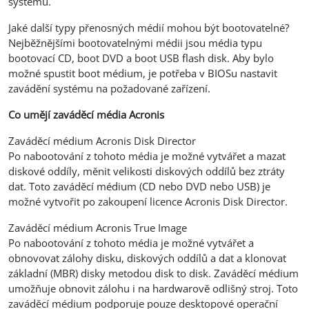
systému.
Jaké další typy přenosných médií mohou být bootovatelné?
Nejběžnějšími bootovatelnými médii jsou média typu
bootovací CD, boot DVD a boot USB flash disk. Aby bylo
možné spustit boot médium, je potřeba v BIOSu nastavit
zavádění systému na požadované zařízení.
Co umějí zaváděcí média Acronis
Zaváděcí médium Acronis Disk Director
Po nabootování z tohoto média je možné vytvářet a mazat
diskové oddíly, měnit velikosti diskových oddílů bez ztráty
dat. Toto zaváděcí médium (CD nebo DVD nebo USB) je
možné vytvořit po zakoupení licence Acronis Disk Director.
Zaváděcí médium Acronis True Image
Po nabootování z tohoto média je možné vytvářet a
obnovovat zálohy disku, diskových oddílů a dat a klonovat
základní (MBR) disky metodou disk to disk. Zaváděcí médium
umožňuje obnovit zálohu i na hardwarově odlišný stroj. Toto
zaváděcí médium podporuje pouze desktopové operační