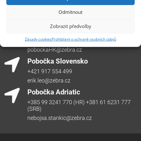
Česká republika, +420 596 912 961,
info@zebra.cz
Odmítnout
Pobočka Hradec Králové
Zobrazit předvolby
Třída SNP 402/48, 500 03 Hradec Králové
Zásady cookies
Prohlášení o ochraně osobních údajů
Česká republika, +420 491 615 380,
pobockaHK@zebra.cz
Pobočka Slovensko
+421 917 554 499
erik.leo@zebra.cz
Pobočka Adriatic
+385 99 3241 770 (HR) +381 61 6231 777
(SRB)
nebojsa.stankic@zebra.cz