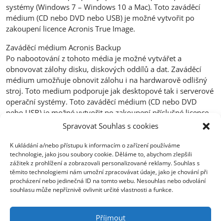
systémy (Windows 7 – Windows 10 a Mac). Toto zaváděcí
médium (CD nebo DVD nebo USB) je možné vytvořit po
zakoupení licence Acronis True Image.
Zaváděcí médium Acronis Backup
Po nabootování z tohoto média je možné vytvářet a
obnovovat zálohy disku, diskových oddílů a dat. Zaváděcí
médium umožňuje obnovit zálohu i na hardwarově odlišný
stroj. Toto medium podporuje jak desktopové tak i serverové
operační systémy. Toto zaváděcí médium (CD nebo DVD
nebo USB) je možné vytvořit po zakoupení příslušné licence
Acronis Backup.
Spravovat Souhlas s cookies
K ukládání a/nebo přístupu k informacím o zařízení používáme
technologie, jako jsou soubory cookie. Děláme to, abychom zlepšili
zážitek z prohlížení a zobrazovali personalizované reklamy. Souhlas s
těmito technologiemi nám umožní zpracovávat údaje, jako je chování při
procházení nebo jedinečná ID na tomto webu. Nesouhlas nebo odvolání
souhlasu může nepříznivě ovlivnit určité vlastnosti a funkce.
Centrála Ostrava
Opavská 6230/29a,708 00 Ostrava-Poruba
Příjmout