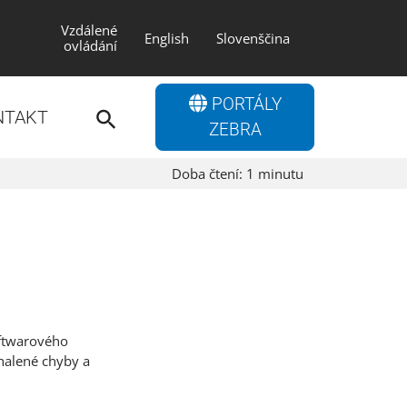
Vzdálené
English
Slovenščina
ovládání
Search
PORTÁLY
for:
NTAKT
Search Button
ZEBRA
Doba čtení:
1
minutu
oftwarového
halené chyby a