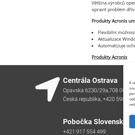
Většina výrobců oper
opravit problém dří
Produkty Acronis um
Flexibilní možnos
Aktualizace Wind
Automatizuje ochr
Produkty Acronis
Centrála Ostrava
K u
sou
Opavská 6230/29a,708 00 Ost
per
Česká republika, +420 596 91
úda
neb
Pobočka Slovensko
+421 917 554 499