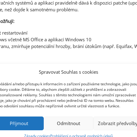
ačních systémů a aplikací pravidelně dává k dispozici patche (upd
ve, než dojde k samotnému problému.
ožňují:
t restartování
ows včetně MS Office a aplikací Windows 10
anu, zmírňuje potenciální hrozby, brání útokům (např. Equifax,
Spravovat Souhlas s cookies
Pobočka H
kládání a/nebo přístupu k informacím o zařízení používáme technologie, jako jso
bory cookie. Děláme to, abychom zlepšili zážitek z prohlížení a zobrazovali
rava-Poruba
Třída SNP 402
sonalizované reklamy. Souhlas s těmito technologiemi nám umožní zpracovávat
2 961,
info@zebra.cz
Česká republik
je, jako je chování při procházení nebo jedinečná ID na tomto webu. Nesouhlas
o odvolání souhlasu může nepříznivě ovlivnit určité vlastnosti a funkce.
pobockaHK@ze
Pobočka Ad
Příjmout
Odmítnout
Zobrazit předvolb
+385 99 3241 
Zásady cookies
Prohlášení o ochraně osobních údajů