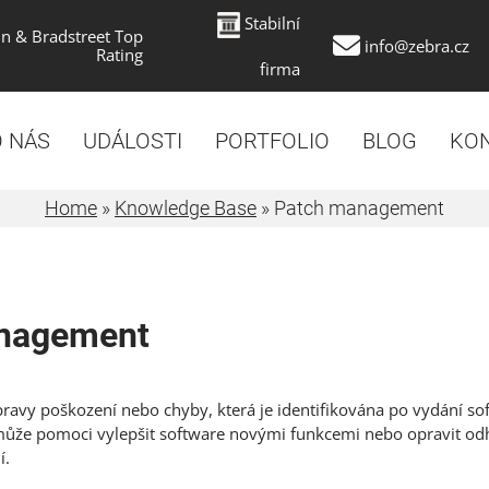
Stabilní
n & Bradstreet Top
info@zebra.cz
Rating
firma
 NÁS
UDÁLOSTI
PORTFOLIO
BLOG
KO
Home
»
Knowledge Base
»
Patch management
nagement
pravy poškození nebo chyby, která je identifikována po vydání s
může pomoci vylepšit software novými funkcemi nebo opravit od
í.