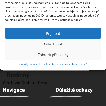
technologie, jako jsou soubory cookie. Děláme to, abychom zlepšili
České republice, na Slovensku a v jihovýchodní
zážitek z prohlížení a zobrazovali personalizované reklamy. Souhlas s
Evropě. Jedná se o rodinnou firmu s třicetiletou
těmito technologiemi nám umožní zpracovávat údaje, jako je chování při
historií na trhu. Vedle prodeje produktů poskytuje
procházení nebo jedinečná ID na tomto webu. Nesouhlas nebo odvolání
svým zákazníkům špičkové služby podpory a školení.
souhlasu může nepříznivě ovlivnit určité vlastnosti a funkce.
ZEBRA SYSTEMS je distributorem značek Acronis, AST,
Cloudflare, GFI Software, N-able a Company
Příjmout
(Un)Hacked. Společnost opakovaně získala ocenění
ChannelWorld Awards pro nejlepší VAD distributory.
Odmítnout
Zobrazit předvolby
Zásady cookies
Prohlášení o ochraně osobních údajů
Certifikát Stabilní firma
Navigace
Důležité odkazy