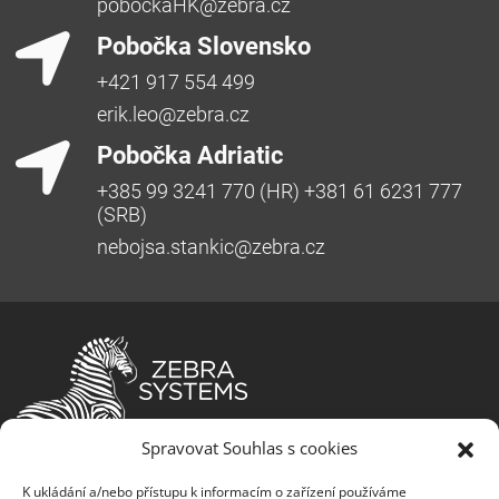
pobockaHK@zebra.cz
Pobočka Slovensko
+421 917 554 499
erik.leo@zebra.cz
Pobočka Adriatic
+385 99 3241 770 (HR) +381 61 6231 777
(SRB)
nebojsa.stankic@zebra.cz
Společnost ZEBRA SYSTEMS, s.r.o. je předním
Spravovat Souhlas s cookies
distributorem s přidanou hodnotou (VAD) v segmentu
K ukládání a/nebo přístupu k informacím o zařízení používáme
IT bezpečnosti, ochrany dat a business continuity v