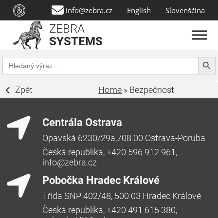
info@zebra.cz
English
Slovenščina
ZEBRA
SYSTEMS
Search Butt
Search
for:
Zpět
Home
»
Bezpečnost
Centrála Ostrava
Opavská 6230/29a,708 00 Ostrava-Poruba
Česká republika, +420 596 912 961,
info@zebra.cz
Pobočka Hradec Králové
Třída SNP 402/48, 500 03 Hradec Králové
Česká republika, +420 491 615 380,