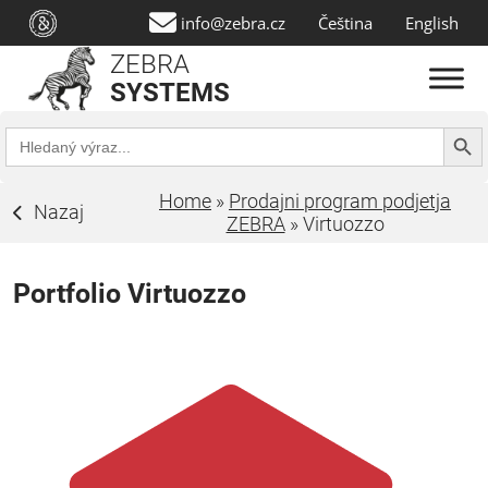
info@zebra.cz
Čeština
English
ZEBRA
SYSTEMS
Search Butt
Search
for:
Home
»
Prodajni program podjetja
Nazaj
ZEBRA
»
Virtuozzo
Portfolio Virtuozzo