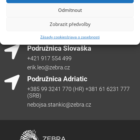
Odmítnout
Podružnica Hradec Králové
Třída SNP 402/48, 500 03 Hradec Králové
Zobrazit předvolby
Česká republika, +420 491 615 380,
pobockaHK@zebra.cz
Zásady cookies
Izjava o zasebnosti
Podružnica Slovaška
+421 917 554 499
erik.leo@zebra.cz
Podružnica Adriatic
+385 99 3241 770 (HR) +381 61 6231 777
(SRB)
nebojsa.stankic@zebra.cz