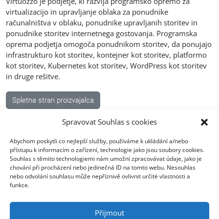
Virtuozzo je podjetje, ki razvija programsko opremo za
virtualizacijo in upravljanje oblaka za ponudnike
računalništva v oblaku, ponudnike upravljanih storitev in
ponudnike storitev internetnega gostovanja. Programska
oprema podjetja omogoča ponudnikom storitev, da ponujajo
infrastrukturo kot storitev, kontejner kot storitev, platformo
kot storitev, Kubernetes kot storitev, WordPress kot storitev
in druge rešitve.
Spletna stran proizvajalca
Spravovat Souhlas s cookies
Abychom poskytli co nejlepší služby, používáme k ukládání a/nebo
přístupu k informacím o zařízení, technologie jako jsou soubory cookies.
Souhlas s těmito technologiemi nám umožní zpracovávat údaje, jako je
chování při procházení nebo jedinečná ID na tomto webu. Nesouhlas
nebo odvolání souhlasu může nepříznivě ovlivnit určité vlastnosti a
Sedež Ostrava
funkce.
Opavská 6230/29a,708 00 Ostrava-Poruba
Česká republika, +420 596 912 961,
Přijmout
info@zebra.cz