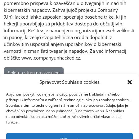
pomembno prispeva k ozaveščanju o tveganjih in načinih
kibernetskih napadov. Zahvaljujoč projektu Company
(Un)Hacked lahko zaposleni spoznajo posebne trike, ki jih
hekerji uporabljajo za pridobitev dostopa do občutljivih
informacij. Rešitev je namenjena organizacijam vseh velikosti
in panog, ki želijo svoja tehnična orodja dopolniti z
učinkovitim usposabljanjem uporabnikov o kibernetski
varnosti in zmanjšati tveganje napadov. Za več informacij
obiščite www.companyunhacked.cz.
Spletna stran proizvajalca
Spravovat Souhlas s cookies
Abychom poskytli co nejlepší služby, používáme k ukládání a/nebo
přístupu k informacím o zařízení, technologie jako jsou soubory cookies.
Souhlas s těmito technologiemi nám umožní zpracovávat údaje, jako je
chování při procházení nebo jedinečná ID na tomto webu. Nesouhlas
nebo odvolání souhlasu může nepříznivě ovlivnit určité vlastnosti a
Sedež Ostrava
funkce.
Opavská 6230/29a,708 00 Ostrava-Poruba