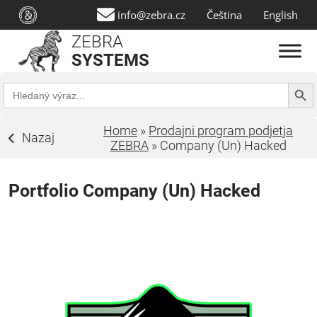
info@zebra.cz
Čeština
English
ZEBRA
SYSTEMS
Search Butt
Search
for:
Home
»
Prodajni program podjetja
Nazaj
ZEBRA
»
Company (Un) Hacked
Portfolio Company (Un) Hacked