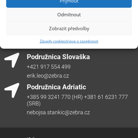
Přijmout
Česká republika, +420 596 912 961,
info@zebra.cz
Odmítnout
Podružnica Hradec Králové
Zobrazit předvolby
Třída SNP 402/48, 500 03 Hradec Králové
Česká republika, +420 491 615 380,
Zásady cookies
Izjava o zasebnosti
pobockaHK@zebra.cz
Podružnica Slovaška
+421 917 554 499
erik.leo@zebra.cz
Podružnica Adriatic
+385 99 3241 770 (HR) +381 61 6231 777
(SRB)
nebojsa.stankic@zebra.cz