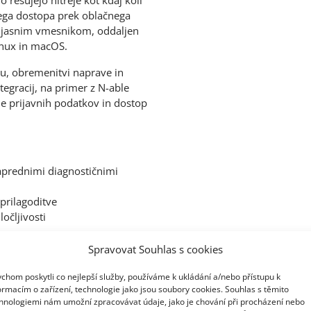
nega dostopa prek oblačnega
z jasnim vmesnikom, oddaljen
inux in macOS.
mu, obremenitvi naprave in
tegracij, na primer z N-able
e prijavnih podatkov in dostop
aprednimi diagnostičnimi
prilagoditve
očljivosti
Spravovat Souhlas s cookies
rešujejo hitreje kot kdaj koli
chom poskytli co nejlepší služby, používáme k ukládání a/nebo přístupu k
HOPS PARTNERSHIP
ormacím o zařízení, technologie jako jsou soubory cookies. Souhlas s těmito
hnologiemi nám umožní zpracovávat údaje, jako je chování při procházení nebo