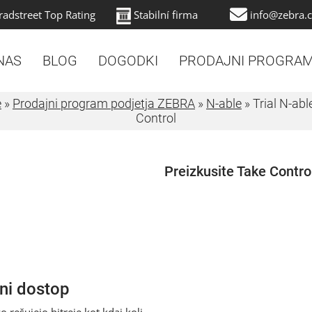
adstreet Top Rating
info@zebra.c
Stabilní firma
NAS
BLOG
DOGODKI
PRODAJNI PROGRA
e
»
Prodajni program podjetja ZEBRA
»
N-able
»
Trial N-abl
Control
Preizkusite Take Contr
eni dostop
rešujejo hitreje kot kdaj koli