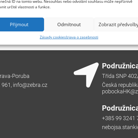
inečná ID na tomto webu. Nesouhlas nebo odvolání souhlasu může nepříznivě
ivnit určité vlastnosti a funkce.
redal
Přijmout
Odmítnout
Zobrazit předvolb
obdobje
Zásady cookies
Izjava o zasebnosti
Podružnic
rava-Poruba
Třída SNP 402
2 961,
info@zebra.cz
Česká republik
pobockaHK@ze
Podružnica
+385 99 3241 
nebojsa.stank