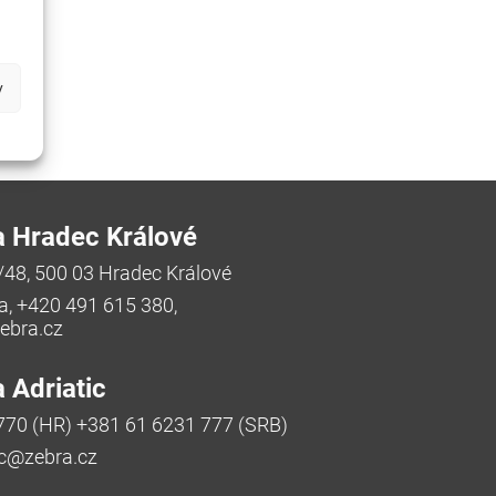
y
a Hradec Králové
/48, 500 03 Hradec Králové
a, +420 491 615 380,
bra.cz
 Adriatic
770 (HR) +381 61 6231 777 (SRB)
ic@zebra.cz