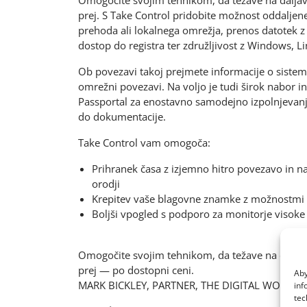
prej. S Take Control pridobite možnost oddalje
prehoda ali lokalnega omrežja, prenos datotek 
dostop do registra ter združljivost z Windows, L
Ob povezavi takoj prejmete informacije o siste
omrežni povezavi. Na voljo je tudi širok nabor in
Passportal za enostavno samodejno izpolnjevanj
do dokumentacije.
Take Control vam omogoča:
Prihranek časa z izjemno hitro povezavo in n
orodji
Krepitev vaše blagovne znamke z možnostmi 
Boljši vpogled s podporo za monitorje visoke l
Omogočite svojim tehnikom, da težave na daljavo 
prej — po dostopni ceni.
Aby
MARK BICKLEY, PARTNER, THE DIGITAL WORKS
inf
tec