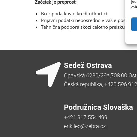
jed
Začetek je preprost:
ovl
Brez podatkov o kreditni kartici
Prijavni podatki neposredno v vaš e-poštni p
Tehnična podpora skozi celotno preizkusno 
Sedež Ostrava
Opavská 6230/29a,708 00 Ost
Česká republika, +420 596 91
Podružnica Slovaška
+421 917 554 499
erik.leo@zebra.cz