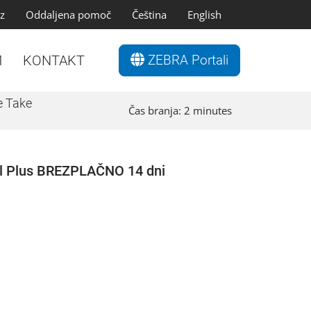
z
Oddaljena pomoč
Čeština
English
M
KONTAKT
ZEBRA Portali
e Take
Čas branja:
2
minutes
ol Plus BREZPLAČNO 14 dni