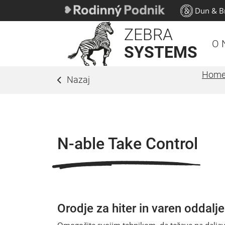
Dun & Br
ZEBRA
O 
SYSTEMS
Hom
Nazaj
N-able Take Control
Orodje za hiter in varen oddalj
Omogočite svojim tehnikom, da težave na daljavo 