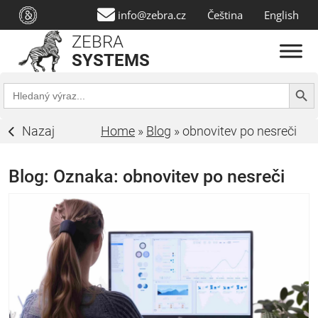
info@zebra.cz
Čeština
English
ZEBRA
SYSTEMS
Search Butt
Search
for:
Nazaj
Home
»
Blog
»
obnovitev po nesreči
Blog: Oznaka:
obnovitev po nesreči