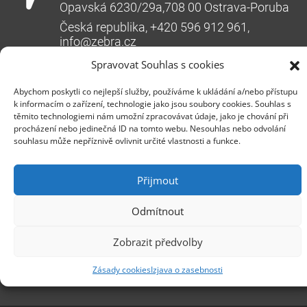
Opavská 6230/29a,708 00 Ostrava-Poruba
Česká republika, +420 596 912 961,
info@zebra.cz
Spravovat Souhlas s cookies
Podružnica Hradec Králové
Třída SNP 402/48, 500 03 Hradec Králové
Abychom poskytli co nejlepší služby, používáme k ukládání a/nebo přístupu
k informacím o zařízení, technologie jako jsou soubory cookies. Souhlas s
Česká republika, +420 491 615 380,
těmito technologiemi nám umožní zpracovávat údaje, jako je chování při
pobockaHK@zebra.cz
procházení nebo jedinečná ID na tomto webu. Nesouhlas nebo odvolání
souhlasu může nepříznivě ovlivnit určité vlastnosti a funkce.
Podružnica Slovaška
+421 917 554 499
Přijmout
erik.leo@zebra.cz
Odmítnout
Podružnica Adriatic
+385 99 3241 770 (HR) +381 61 6231 777
Zobrazit předvolby
(SRB)
Zásady cookies
Izjava o zasebnosti
nebojsa.stankic@zebra.cz