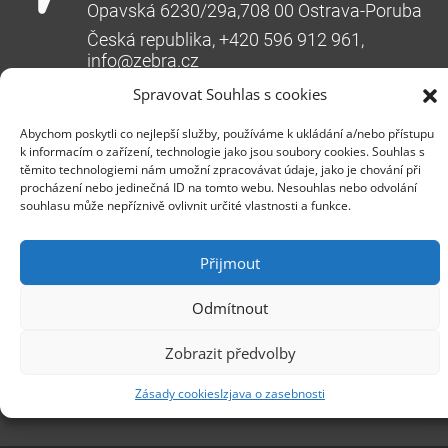
Opavská 6230/29a,708 00 Ostrava-Poruba
Česká republika, +420 596 912 961,
info@zebra.cz
Spravovat Souhlas s cookies
Podružnica Hradec Králové
Třída SNP 402/48, 500 03 Hradec Králové
Abychom poskytli co nejlepší služby, používáme k ukládání a/nebo přístupu
k informacím o zařízení, technologie jako jsou soubory cookies. Souhlas s
Česká republika, +420 491 615 380,
těmito technologiemi nám umožní zpracovávat údaje, jako je chování při
pobockaHK@zebra.cz
procházení nebo jedinečná ID na tomto webu. Nesouhlas nebo odvolání
souhlasu může nepříznivě ovlivnit určité vlastnosti a funkce.
Podružnica Slovaška
+421 917 554 499
Přijmout
erik.leo@zebra.cz
Odmítnout
Podružnica Adriatic
+385 99 3241 770 (HR) +381 61 6231 777
Zobrazit předvolby
(SRB)
Zásady cookies
Izjava o zasebnosti
nebojsa.stankic@zebra.cz