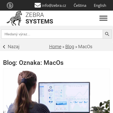
info@zebra.cz
Čeština
English
ZEBRA
SYSTEMS
Search Butt
Search
for:
Nazaj
Home
»
Blog
»
MacOs
Blog: Oznaka:
MacOs