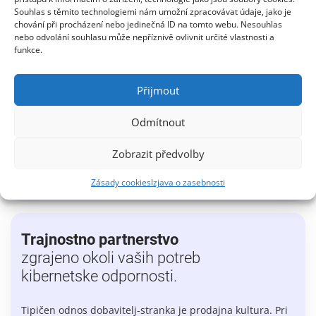
Souhlas s těmito technologiemi nám umožní zpracovávat údaje, jako je
Raziščite platformo N-able
chování při procházení nebo jedinečná ID na tomto webu. Nesouhlas
nebo odvolání souhlasu může nepříznivě ovlivnit určité vlastnosti a
funkce.
Přijmout
Odmítnout
Zobrazit předvolby
Zásady cookies
Izjava o zasebnosti
Trajnostno partnerstvo
zgrajeno okoli vaših potreb
kibernetske odpornosti.
Tipičen odnos dobavitelj-stranka je prodajna kultura. Pri