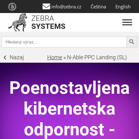
info@zebra.cz
Čeština
English
ZEBRA
SYSTEMS
Search Butt
Search
for:
Nazaj
Home
»
N-Able PPC Landing (SL)
Poenostavljena
kibernetska
odpornost -