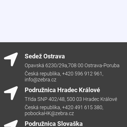
n
a
*
i
l
Sedež Ostrava
Opavská 6230/29a,708 00 Ostrava-Poruba
Česká republika, +420 596 912 961,
info@zebra.cz
Podružnica Hradec Králové
Třída SNP 402/48, 500 03 Hradec Králové
Česká republika, +420 491 615 380,
pobockaHK@zebra.cz
Podružnica Slovaška