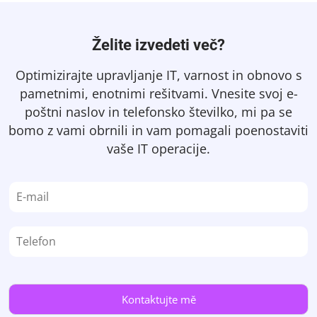
Želite izvedeti več?
Optimizirajte upravljanje IT, varnost in obnovo s
pametnimi, enotnimi rešitvami. Vnesite svoj e-
poštni naslov in telefonsko številko, mi pa se
bomo z vami obrnili in vam pomagali poenostaviti
vaše IT operacije.
E
E
-
-
m
m
a
a
T
i
i
e
l
l
l
*
*
e
E
f
-
Kontaktujte mě
o
m