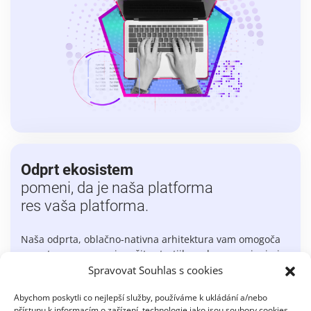
Odprt ekosistem
pomeni, da je naša platforma
res vaša platforma.
Naša odprta, oblačno-nativna arhitektura vam omogoča
pametno povezovanje rešitev tretjih oseb z nagrajenimi
rešitvami N-able, kot so Cove Data Protection, Adlumin
Spravovat Souhlas s cookies
Security Operations in N-central Endpoint Management.
Abychom poskytli co nejlepší služby, používáme k ukládání a/nebo
přístupu k informacím o zařízení, technologie jako jsou soubory cookies.