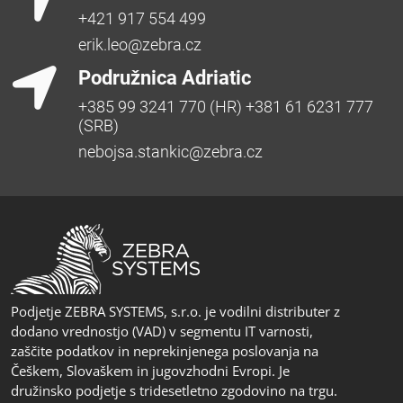
+421 917 554 499
erik.leo@zebra.cz
Podružnica Adriatic
+385 99 3241 770 (HR) +381 61 6231 777
(SRB)
nebojsa.stankic@zebra.cz
Podjetje ZEBRA SYSTEMS, s.r.o. je vodilni distributer z
dodano vrednostjo (VAD) v segmentu IT varnosti,
zaščite podatkov in neprekinjenega poslovanja na
Češkem, Slovaškem in jugovzhodni Evropi. Je
družinsko podjetje s tridesetletno zgodovino na trgu.